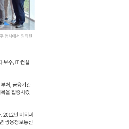
입주 행사에서 임직원
지·보수, IT 컨설
 부처, 금융기관
 이목을 집중시켰
 2012년 비티씨
20년 쌍용정보통신