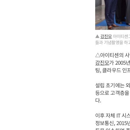
▲
강진모
아이티센그룹
들과 기념촬영을 하고
△아이티센의 
강진모
가 2005년
팅, 클라우드 인
설립 초기에는 외
등으로 고객층을 
다.
이후 자체 IT 시
정보통신, 2015