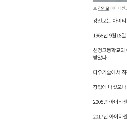
▲
강진모
아이티센그
강진모
는 아이티센
1968년 9월18
선정고등학교와 
받았다
다우기술에서 직
창업에 나섰으나
2005년 아이티
2017년 아이티