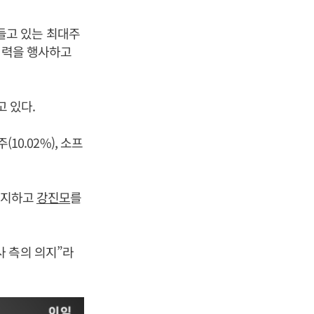
를 들고 있는 최대주
배력을 행사하고
고 있다.
10.02%), 소프
 폐지하고
강진모
를
 측의 의지”라