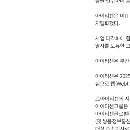
등을 인수하며 종
아이티센은 비IT
지털화했다.
사업 다각화에 힘
열사를 보유한 
아이티센은 부산
아이티센은 202
심으로 웹(Web)
△아이티센의 
아이티센그룹은 2
아이티센글로벌(옛
(옛 쌍용정보통신
대상 종속회사로는