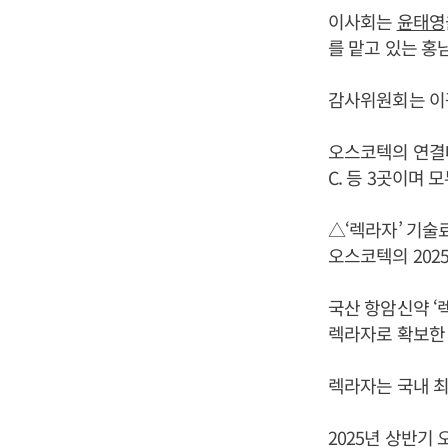
이사회는
윤태영
를 맡고 있는 홍
감사위원회는 이광
오스코텍의 연결대상 비
C. 등 3곳이며 
△‘렉라자’ 기술
오스코텍의 202
국산 항암신약 ‘
렉라자로 확보한 
렉라자는 국내 최
2025년 상반기