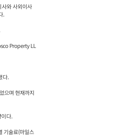
내이사와 사외이사
다.
.
o Property LL
됐다.
 벌었으며 현재까지
약이다.
계별 기술료(마일스