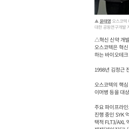
▲
윤태영
오스코텍 
대한 공동연구개발 
△혁신 신약 개
오스코텍은 혁신
하는 바이오테크
1998년 김정근
오스코텍의 핵심 
이머병 등을 대상
주요 파이프라인
진행 중인 SYK 
택적 FLT3/AXL