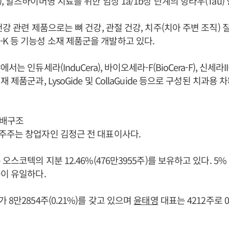
 알츠하이머병 치료를 위한 임상 1a/1b상 단계의 항타우(Tau)
강 관련 제품으로는 뼈 건강, 관절 건강, 치주(치아 주변 조직) 질
, PRF-K 등 기능성 소재 제품군을 개발하고 있다.
는 인듀세라(InduCera), 바이오세라-F(BioCera-F), 신세라II(S
 제품군과, LysoGide 및 CollaGuide 등으로 구성된 치과용
지배구조
주주는 창업자인 김정근 전 대표이사다.
오스코텍의 지분 12.46%(476만3955주)를 보유하고 있다. 5
이 유일하다.
8만2854주(0.21%)를 갖고 있으며
윤태영
대표는 4212주로 