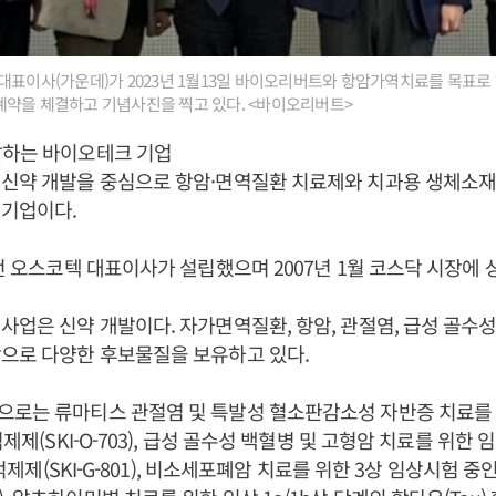
대표이사(가운데)가 2023년 1월13일 바이오리버트와 항암가역치료를 목표로
계약을 체결하고 기념사진을 찍고 있다. <바이오리버트>
발하는 바이오테크 기업
 신약 개발을 중심으로 항암·면역질환 치료제와 치과용 생체소재
 기업이다.
 전 오스코텍 대표이사가 설립했으며 2007년 1월 코스닥 시장에 
사업은 신약 개발이다. 자가면역질환, 항암, 관절염, 급성 골수성
으로 다양한 후보물질을 보유하고 있다.
으로는 류마티스 관절염 및 특발성 혈소판감소성 자반증 치료를 
억제제(SKI-O-703), 급성 골수성 백혈병 및 고형암 치료를 위한 
 억제제(SKI-G-801), 비소세포폐암 치료를 위한 3상 임상시험 중인