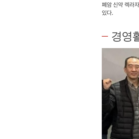
폐암 신약 렉라
있다.
경영