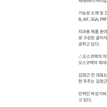
제제(레이저티닙),
기능성 소재 및 건
B, AIF, SGA
치과용 제품 분야에서
로 구성된 골이식재
공하고 있다.
△오스코텍의 
오스코텍의 최대
김정근 전 대표는 
한 주주는 김정근
인척인 박상기씨가 
고 있다.