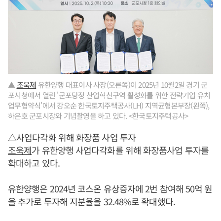
▲
조욱제
유한양행 대표이사 사장(오른쪽)이 2025년 10월2일 경기 군
포시청에서 열린 '군포당정 산업혁신구역 활성화를 위한 전략기업 유치
업무협약식'에서 강오순 한국토지주택공사(LH) 지역균형본부장(왼쪽),
하은호 군포시장와 기념촬영을 하고 있다. <한국토지주택공사>
△사업다각화 위해 화장품 사업 투자
조욱제
가 유한양행 사업다각화를 위해 화장품사업 투자를
확대하고 있다.
유한양행은 2024년 코스온 유상증자에 2번 참여해 50억 원
을 추가로 투자해 지분율을 32.48%로 확대했다.