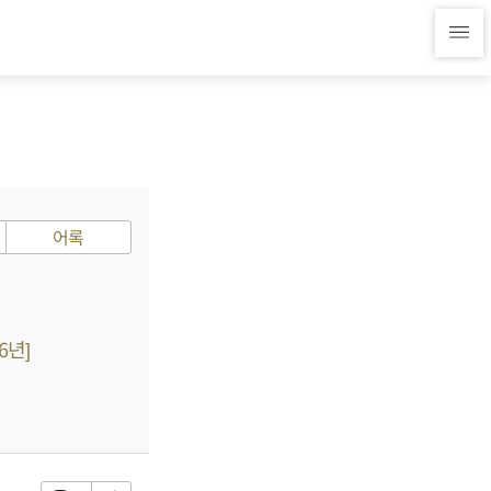
어록
6년]