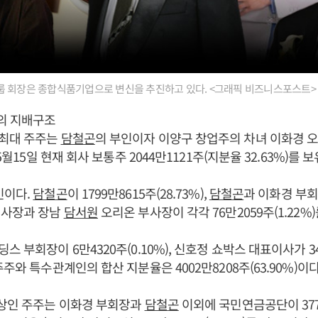
 회장은 종합식품기업으로 변신을 추진하고 있다. <그래픽 비즈니스포스트>
의 지배구조
최대 주주는
담철곤
의 부인이자 이양구 창업주의 차녀 이화경 
 5월15일 현재 회사 보통주 2044만1121주(지분율 32.63%)를 
인이다.
담철곤
이 1799만8615주(28.73%),
담철곤
과 이화경 부회
이사장과 장남
담서원
오리온 부사장이 각각 76만2059주(1.22%)
 부회장이 6만4320주(0.10%), 신호정 쇼박스 대표이사가 34주
주와 특수관계인의 합산 지분율은 4002만8208주(63.90%)이다
이상인 주주는 이화경 부회장과
담철곤
이외에 국민연금공단이 377만