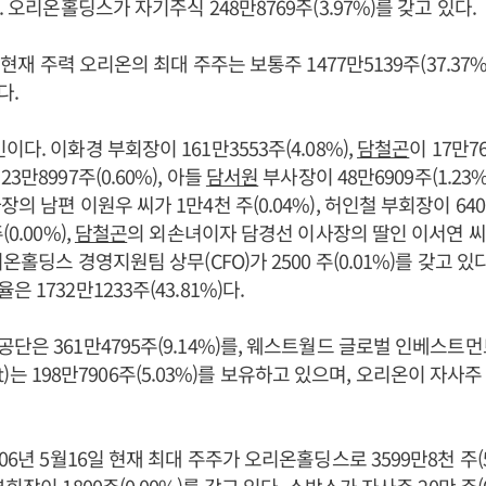
. 오리온홀딩스가 자기주식 248만8769주(3.97%)를 갖고 있다.
일 현재 주력 오리온의 최대 주주는 보통주 1477만5139주(37.37
다.
다. 이화경 부회장이 161만3553주(4.08%),
담철곤
이 17만76
3만8997주(0.60%), 아들
담서원
부사장이 48만6909주(1.23%
의 남편 이원우 씨가 1만4천 주(0.04%), 허인철 부회장이 6400주
0.00%),
담철곤
의 외손녀이자 담경선 이사장의 딸인 이서연 씨가 
리온홀딩스 경영지원팀 상무(CFO)가 2500 주(0.01%)를 갖고 있
 1732만1233주(43.81%)다.
은 361만4795주(9.14%)를, 웨스트월드 글로벌 인베스트먼트(W
ment)는 198만7906주(5.03%)를 보유하고 있으며, 오리온이 자사주 7
06년 5월16일 현재 최대 주주가 오리온홀딩스로 3599만8천 주(5