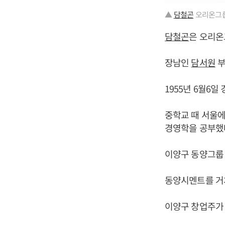
▲
담철곤
오리온그룹
담철곤
은 오리온
장남인
담서원
부
1955년 6월6
중학교 때 서울
경영학을 공부했
이양구 동양그룹
동양시멘트를 거
이양구 창업주가 