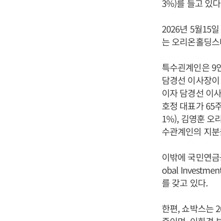
3%)를 들고 있다
2026년 5월15
는 오리온홀딩스
특수괸계인은 9인이
담경선 이사장이 2
이자 담경선 이사장
호정 대표가 65주(
1%), 김영훈 오
수관계인의 지분율은
이밖에 국민연금공단
obal Invest
를 갖고 있다.
한편, 쇼박스는 2