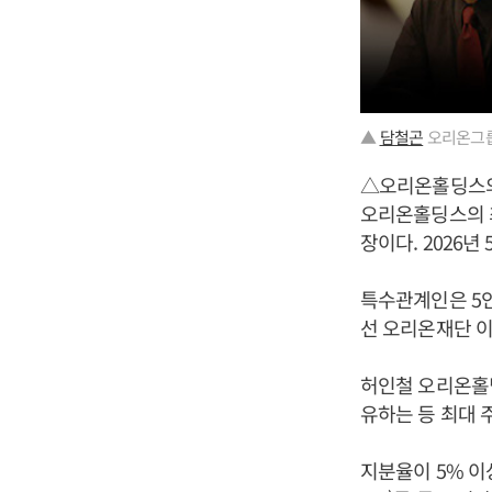
▲
담철곤
오리온그룹
△오리온홀딩스
오리온홀딩스의 
장이다. 2026년
특수관계인은 5
선 오리온재단 
허인철 오리온홀딩스
유하는 등 최대 주
지분율이 5% 