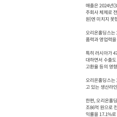
매출은 2024년(
주회사 체제로 전
원)엔 미치지 못
오리온홀딩스는 2
품력과 영업력을
특히 러시아가 47
대하면서 수출도 
고환율 등의 영향
오리온홀딩스는 2
고 있는 생산라인
한편, 오리온홀딩
조86억 원으로 전
익률을 17.1%