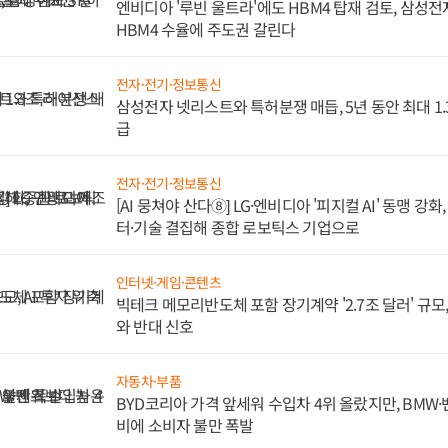
엔비디아 '루빈 울트라'에도 HBM4 탑재 검토, 삼성
HBM4 수율에 주도권 갈린다
전자·전기·정보통신
삼성전자 넷리스트와 특허분쟁 매듭, 5년 동안 최대 1
급
전자·전기·정보통신
[AI 뭉쳐야 산다⑧] LG·엔비디아 '피지컬 AI' 동맹 강
터·기술 결집해 종합 로보틱스 기업으로
인터넷·게임·콘텐츠
빅테크 메모리반도체 포함 장기계약 '2.7조 달러' 규모,
와 반대 신호
자동차·부품
BYD코리아 가격 앞세워 수입차 4위 올랐지만, BMW
비에 소비자 불만 폭발