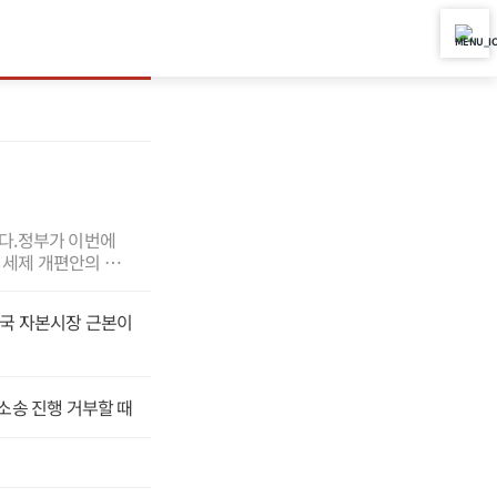
 없다.정부가 이번에
번 세제 개편안의 핵
 중과에 한시적 퇴
도세의 장기보유특별
한국 자본시장 근본이
서 세금을 덜 내는
평을 고려하고 시세
 돌려 생산적 부문으
롯한 정부 고위 관계
 소송 진행 거부할 때
집값 잡은 사례는 대
결합이 이뤄질 때 나
금융 완화대책도 고
만들어선 안 된다.