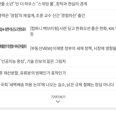
아니라 정치의 영역이 맡을 수밖에 없다. 향후 진행될 국회의 세제 개편안 
 끝줄 소년' '인 더 하우스' '스위밍 풀', 창작과 현실의 경계
개인의 욕망과 욕망이 부딪히는 우리 사회에서 가장 민감한 영역이다. 누
고 다른 누군가는 집값이 떨어져 제 몸 뉠 편안한 공간을 얻고 싶어한다.
쟁력은 '경험'의 재설계, 조훈 교수 신간 '경험자산' 출간
종안은 이런 모두의 욕망이 조화를 이뤄 대부분의 사람이 수용하고 타협할
'소명으로서 정치'에 나오는 막스 베버의 견해를 빌리자면 정치는 정답이 
 아니라 최선의 결과를 만들어내려는 책임윤리에 따라 선택하고 타협하는
[컴퍼니 백브리핑] 시련 딛고 한화오션 품은 한화, KA
 심사 과정도 이런 철학에 따라 이뤄져야 한다.물론 참여연대나 경제정의
듯
서는 이번 부동산 세제 개편안에 예외가 많아 고가 1주택자에 오히려 많은
신념윤리에 따라 활동하는 곳이니 당연히 이렇게 말할 수밖에 없다. 하지
[부동산VIEW] 이재명 정부의 세제 정책, 시장에 영향
학에 따라 진행하긴 어렵다.또 보수 야당에선 이번 세제 개편안을 놓고 '증
'배 아파' 세금이라는 얘기다.이런 생각을 하는 사람도 물론 있을 테니 이
있다. 하지만 욕망의 분출만으로는 다수가 수긍할 결과를 이끌어내기 어렵
 '인공지능 환상', 기술 진보의 짙은 그림자
 만들지 않도록 섬세한 검토가 필요하다. 주요 논점은 정부가 지난달 두 
서도 충분히 논의된 바 있다.토론회에서 나온 여러 목소리를 종합해 보면
 이혼 재산분할, 유류분의 방패인가 표적인가
 크게 3가지 방향에서 균형을 찾는 방식으로 진행되면 좋을 것으로 판단된
동산중개업소에 바뀌는 양도세와 관련한 안내가 붙어 있다. <연합뉴스>첫
 국회 '새벽배송 허용 논의'에 나오는 실소, 낡은 규제 철폐는 정답 아니다
사이에서 균형이다. 실거주 1주택이라고 무조건 보호하는 것도 고가라고 
낳을 수 있다.국회 심사 과정에서 주택 가격에 따른 누진적 과세 방식과 기
크다. 가격대 별로, 소득별로, 거주 형태별로 쪼개서 들여다봐야 한다.다음
기사더보기
신뢰성 사이에서 조화다. 다주택자 양도세 중과를 완화할 때 '버티면 된다'
 완화의 일몰을 명확히 하고 추가 유예는 없다는 점을 분명히 해둬야 '매물
있다.마지막으로 장기 보유와 장기 거주 사이에서 적절한 타협이다. 현 세