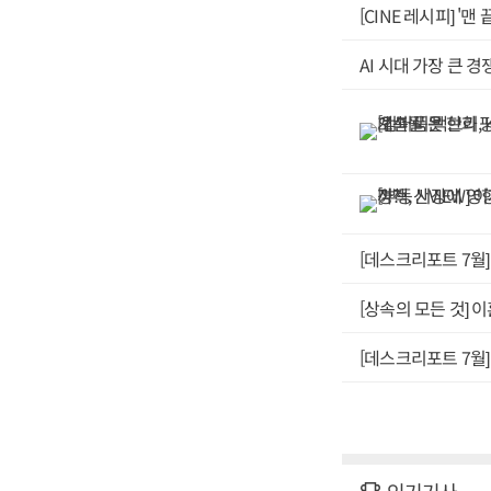
이 과제는 행정이 
[CINE 레시피] '맨
말이다.부동산은 개
집값이 오르길 바라
AI 시대 가장 큰 경
동산 세제 개편 최
마련돼야 한다.책 
는 과정에서 신념이
동산 세제 개편안의
단체나 진보 정당에
판한다.시민단체는 
안 논의를 그런 철
을 세운다. 이른바 
목소리가 나올 수 
[데스크리포트 7월]
이 선의의 피해자를
세제 정책 토론회에
[상속의 모든 것]
개편안 심사 과정은
권에 위치한 한 부
[데스크리포트 7월]
자산 불평등 완화 
는 것도 부작용을 
어야 할 필요성이 
물 유도와 정책의 
질 수 있다.한시적
심화하지 않을 수 