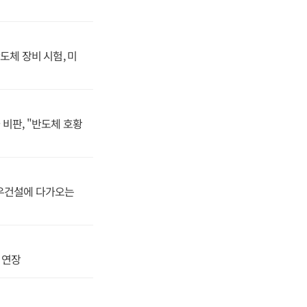
일시적 부담이 늘어
 인해 매도 시기가
원적이다. 이번 부동
방향으로 지혜롭게 검
장 겸 글로벌&기후
도체 장비 시험, 미
비판, "반도체 호황
대우건설에 다가오는
지 연장