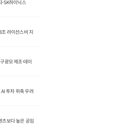
전자·SK하이닉스
.3조 라이선스비 지
화, 구광모 제조·데이
 AI 투자 위축 우려
·벤츠보다 높은 공임