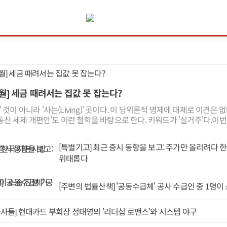
월] 세금 때려서는 집값 못 잡는다?
g)' 것이 아니라 '사는(Living)' 곳이다. 이 당위론적 명제에 대체로 이견은
부동산 세제 개편안'도 이런 철학을 바탕으로 한다. 키워드가 '실거주'다.이
하면 이렇다. 초고가 주택 중심으로 보유세를 강화하면서 다주택자 양도세
를 준다.다만 실거주 1주택자의 보유세 공제 금액은 이전보다 높였다. 양
[특별기고] 최근 증시 동향을 보고: 주가만 올리려다 
기간이 아니라 실거주 기간을 기준으로 바꾼다.집을 오래 갖고 있었다고 해
위태롭다
오래 살아야 세금을 깎아주겠다는 것이다. 이를 통해 근로소득과 과세 형
 일부나마 시정하려 한다.그 결과 부동산에 자금이 과도하게 몰리는 것을
는 정책적 목표를 이번 부동산 세제 개편안에 담았다.이재명 대통령을 비
[주변의 법률산책] '공동수급체' 공사 수급인 중 1명이
집값을 잡겠다는 생각은 아니라는 점도 여러 차례 밝혔다. 사실 세금 때려 
오지 않았다.집값 안정은 세금뿐 아니라 주택 공급과 금융정책의 적절한 
 결과일 뿐이다. 당연히 정부에서도 세제개편뿐 아니라 추가 공급 대책과 
사들] 현대카드 부회장 정태영의 '리더십 로맨스'와 시스템 야구
 정책적 방향은 정당하다. 하지만 이 정당성이 선의의 피해자라는 그늘을 