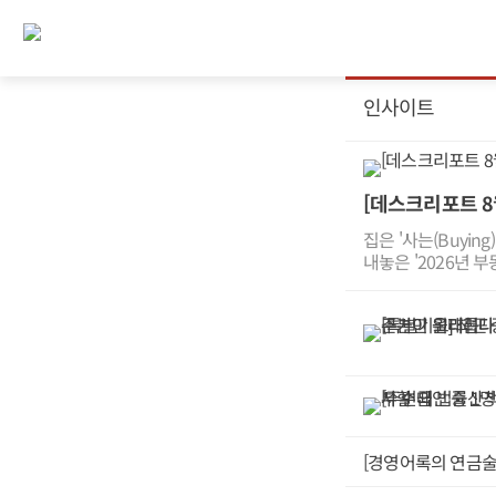
인사이트
[데스크리포트 8
집은 '사는(Buyin
내놓은 '2026년 
심을 한마디로 요약
로를 열어 팔 기회
공제 기준도 보유 
게 아니라 실제로 
차익에 세금 역진을
로 자금을 유도한다
자들은 세금 올려 
한민국에선 아직 나
올 수 있는 최선의
[경영어록의 연금술
민하고 있다.이러한