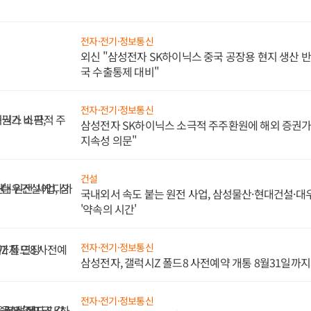
은 타당하다.하지만 장기 보유에 따른 양도차익 공제를 아예 없애버리면 
 커지며 세제의 수용성이 흔들릴 수 있다. 또 거주 기간을 채우려는 수요로
나타날 공산이 있다. 적절한 타협점이 필요하다.정책의 목표는 대체로 다
세 형평성과 자산 불평등 해소 사이에서 최선의 결과를 유도할 수 있는 
전자·전기·정보통신
 통해 집값 안정까지 얻을 수 있다면 금상첨화다. 박창욱 건설&에너지부
외신 "삼성전자 SK하이닉스 중국 공장용 현지 생산 반
국 수출통제 대비"
전자·전기·정보통신
삼성전자 SK하이닉스 소극적 주주환원에 해외 증권가 
지속성 의문"
건설
국내외서 속도 붙는 원전 사업, 삼성물산·현대건설·
'약속의 시간'
전자·전기·정보통신
삼성전자, 갤럭시Z 폴드8 사전예약 개통 8월31일까
전자·전기·정보통신