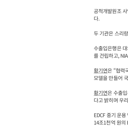
공적개발원조 사업
다.
두 기관은 스리랑
수출입은행은 대외
를 건립하고, N
황기연
은 “협력
모델을 만들어 국
황기연
은 수출입은
다고 밝히며 우리
EDCF 중기 운용
14조1천억 원의