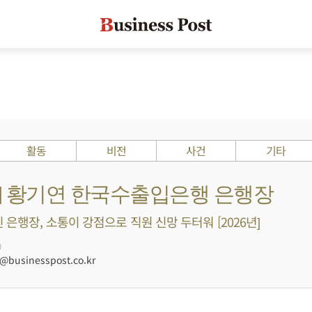
활동
비전
사건
기타
s ?] 황기연 한국수출입은행 은행장
 은행장, 소통이 강점으로 직원 신망 두터워 [2026년]
0
businesspost.co.kr