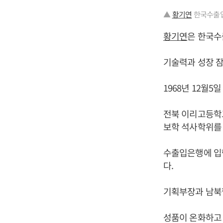
▲
황기연
한국수출입
황기연
은 한국수
기술력과 성장 잠
1968년 12월5
전북 이리고등학
보학 석사학위를 
수출입은행에 입
다.
기획부장과 남북협
성품이 온화하고