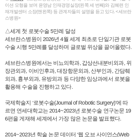
이션 모형을 보며 윤영남 인재경영실장(왼쪽 세 번째)와 김혜련 인
재개발센터 소장(맨왼쪽) 등 관계자들의 설명을 듣고 있다. <세브란
스병원>
△세계 첫 로봇수술 5만례 달성
세브란스병원이 2026년 4월 세계 최초로 단일기관 로봇
수술 시행 5만례를 달성하며 글로벌 위상을 끌어올렸다.
세브란스병원에서는 비뇨의학과, 갑상선내분비외과, 위
장관외과, 이비인후과, 대장항문외과, 산부인과, 간담췌
외과, 흉부외과, 유방외과 등 다양한 임상과에서 로봇을
활용해 수술을 진행하고 있다.
국제학술지 ‘로봇수술(Journal of Robotic Surgery)’에 따
르면 연세대학교는 2014~2023년 로봇수술 연구논문 19
6편을 게재해 세계에서 가장 많은 논문을 발표했다.
2014~2023년 학술 논문 데이터 ‘웹 오브 사이언스(Web