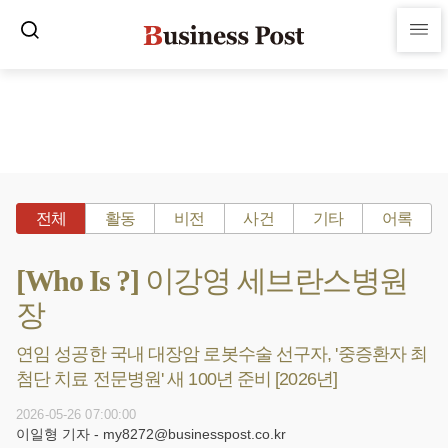
전체
활동
비전
사건
기타
어록
[Who Is ?] 이강영 세브란스병원
장
연임 성공한 국내 대장암 로봇수술 선구자, '중증환자 최
첨단 치료 전문병원' 새 100년 준비 [2026년]
2026-05-26 07:00:00
이일형 기자 - my8272@businesspost.co.kr