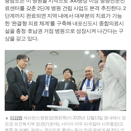
충남도는 이 병원을 시작으로 300병상 이상 중증전문진
료센터를 갖춘 2단계 병원 건립 사업도 본격 추진한다. 2
단계까지 완료되면 지역 내에서 대부분의 치료가 가능
한 ‘완결형 의료 체계’를 구축해 내포신도시 종합의료시
설을 충청·호남권 거점 병원으로 성장시켜 나간다는 구
상을 갖고 있다.
▲
이강영
세브란스병원장(맨왼쪽)이 2025년 12월13일 원내에서 정
은경 보건복지부 장관(가운데), 사이아 마우 피우칼라 사무총장(오
른쪽 두 번째), 우에노 겐이치로 후생노동성 장관 등에게 AI 첨단 의