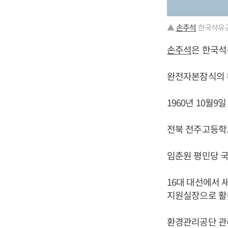
▲
손주석
한국석유공
손주석
은 한국석
완전자본잠식의 
1960년 10월9
전북 전주고등학
임춘원 평민당 
16대 대선에서
지원실장으로 활
환경관리공단 관리