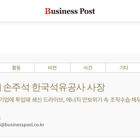
활동
비전
사건
기타
s ?] 손주석 한국석유공사 사장
업에 투입돼 쇄신 드라이브, 에너지 안보위기 속 조직수습·재
0
@businesspost.co.kr