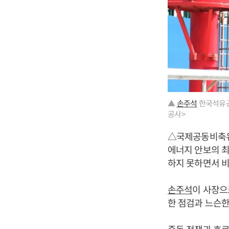
▲
손주석
한국석유공사
공사>
△국제공동비축유
에너지 안보의 최
하지 못하면서 비
손주석
이 사장으
한 점검과 느슨한