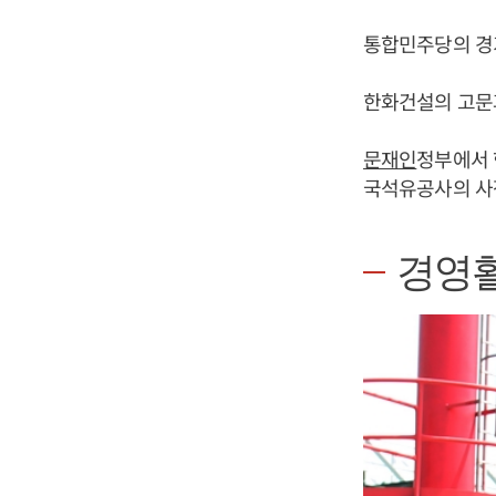
통합민주당의 경
한화건설의 고문
문재인
정부에서
국석유공사의 사장
경영