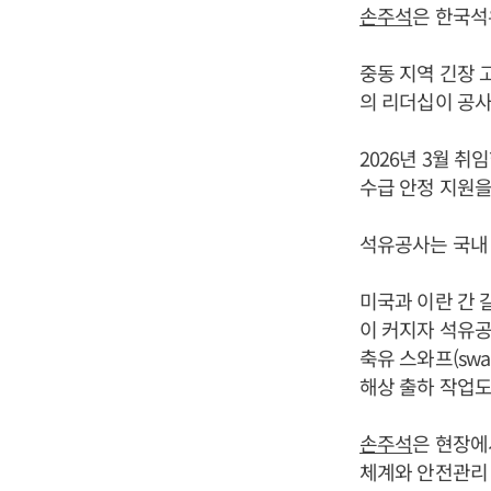
손주석
은 한국석
중동 지역 긴장 
의 리더십이 공
2026년 3월 취
수급 안정 지원을
석유공사는 국내 
미국과 이란 간 
이 커지자 석유공
축유 스와프(sw
해상 출하 작업도
손주석
은 현장에
체계와 안전관리