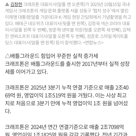
▲
김창한
크래프톤 대표이사(앞줄 맨 오른쪽)가 2025년 10월15일 국내
게임사 크래프톤의 게임·문화 플랫폼 서울 성동구 '펍지 성수'에서 열린
이재명 대통령(앞줄 가운데)과 K-게임 현장 간담회에서 기념촬영을 하고
있다. 배태근 네오위즈 대표이사(뒷줄 맨 왼쪽), 김정욱 넥슨코리아 대표
이사(앞줄 왼쪽 두 번째), 방준혁 넷마블 의장(뒷줄 오른쪽 세 번째), 김택
진 엔씨소프트 대표이사(앞줄 오른쪽 두 번째), 성준호 스마일게이트홀
딩스 대표이사(앞줄 맨 왼쪽) 등이 참석했다. <연합뉴스>
△배틀그라운드 힘입어 꾸준한 실적 증가세
크래프톤은 배틀그라운드를 출시한 2017년부터 실적 성장
세를 이어가고 있다.
크래프톤은 2025년 3분기 누적 연결 기준으로 매출 2조40
69억 원, 영업이익 1조519억 원을 거뒀다. 이는 사상 최고
치로 처음으로 3분기 만에 누적 영업이익 1조 원을 넘어섰
다.
크래프톤은 2024년 연간 연결기준으로 매출 2조7098억
원, 영업이익 1조1825억 원을 각각 기록했다. 전년 기간과