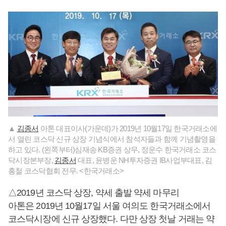
▲
김종서
아톤 대표이사(가운데)가 2019년 10월17일 한국거래소에
서 열린 코스닥 신규 상장 기념식에서 참석자들과 함께 기념촬영을
하고 있다. (왼쪽부터)심재송 KB증권 상무, 정운수 한국거래소 코스
닥시장본부장,
김종서
대표, 윤병운 NH투자증권 IB사업부대표, 김
홍철 코스닥협회 전무. <한국거래소>
△2019년 코스닥 상장, 약세 출발 약세 마무리
아톤은 2019년 10월17일 서울 여의도 한국거래소에서
코스닥시장에 신규 상장했다. 다만 상장 첫날 거래는 약