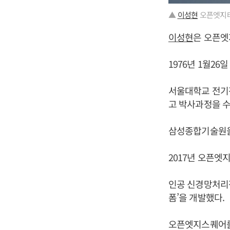
▲
이성현
오픈엣지테
이성현
은 오픈엣
1976년 1월26
서울대학교 전기
고 박사과정을 수
삼성종합기술원을 
2017년 오픈엣
인공 신경망처리장치
폼’을 개발했다.
오픈엣지스퀘어를 