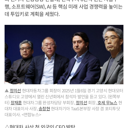
행, 소프트웨어(SW), AI 등 핵심 미래 사업 경쟁력을 높이는
데 투입키로 계획을 세웠다.
▲
정의선
현대자동차그룹 회장이 2025년 1월6일 경기 고양시 현대모터
스튜디오 고양에서 열린 신년회에서 참석자 발언을 듣고 있다. (왼쪽부
터)
장재훈
현대차그룹 완성차담당 부회장,
정의선
회장,
호세 무뇨스
현
대차 대표이사 사장,
송창현
현대차기아 TaaS본부장 사장 겸 포티투닷
대표이사. <연합뉴스>
△현대차 사상 첫 외국인 CEO 발탁