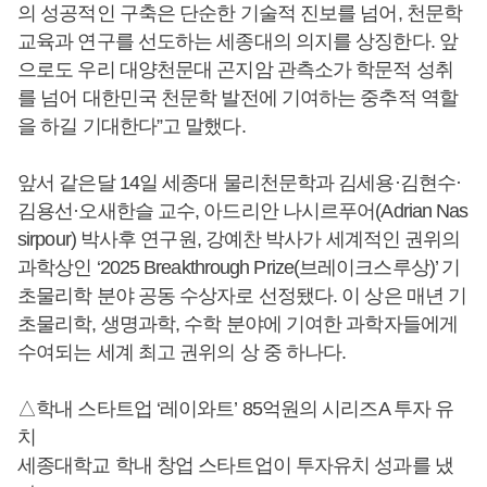
의 성공적인 구축은 단순한 기술적 진보를 넘어, 천문학
교육과 연구를 선도하는 세종대의 의지를 상징한다. 앞
으로도 우리 대양천문대 곤지암 관측소가 학문적 성취
를 넘어 대한민국 천문학 발전에 기여하는 중추적 역할
을 하길 기대한다”고 말했다.
앞서 같은달 14일 세종대 물리천문학과 김세용·김현수·
김용선·오새한슬 교수, 아드리안 나시르푸어(Adrian Nas
sirpour) 박사후 연구원, 강예찬 박사가 세계적인 권위의
과학상인 ‘2025 Breakthrough Prize(브레이크스루상)’ 기
초물리학 분야 공동 수상자로 선정됐다. 이 상은 매년 기
초물리학, 생명과학, 수학 분야에 기여한 과학자들에게
수여되는 세계 최고 권위의 상 중 하나다.
△학내 스타트업 ‘레이와트’ 85억원의 시리즈A 투자 유
치
세종대학교 학내 창업 스타트업이 투자유치 성과를 냈