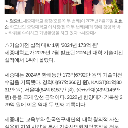
▲
엄종화
세종대학교 총장(오른쪽 두 번째)이 2025년 8월22일
이현
순
학교법인 중앙대학교 이사장(왼쪽 두 번째)에게 명예 경영학 박
사학위를 수여하고 기념촬영을 하고 있다. <세종대>
△기술이전 실적 대학 1위 ‘2024년 173억 원’
세종대학교가 2025년 7월 발표된 2024년 대학 기술이전
실적에서 1위에 올랐다.
세종대는 2024년 한해동안 173억6792만 원의 기술이전
수입을 기록했다. 경희대(97억366만 원), KAIST(81억80
31만 원), 서울대(64억6157만 원), 성균관대(43억145만
원) 등을 크게 앞선 금액이다. 2022년 한양대가 기록한 2
79억 원에 이은 역대 두 번째 기록이다.
세종대는 교육부와 한국연구재단의 ‘대학 창의적 자산
실용화 지원 사업’을 통해 기술사업화전담조직을 전문