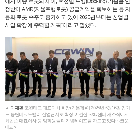
에서 이송 로봇의 제어, 초정밀 도킹(Docking) 기술을 인
정받아 AMR(자율주행로봇) 공급계약을 확보하는 등 자
동화 로봇 수주도 증가하고 있어 2025년부터는 산업별
사업 확장에 주력할 계획”이라고 말했다.
▲
이재환
코윈테크 대표이사 회장(가운데)이 2025년 6월16일 경기
도 동탄테크노밸리 산업단지로 확장 이전한 R&D센터 개소식에서
최현순 대표이사 등 임직원들과 기념테이프를 자르고 있다. <코윈
테크>