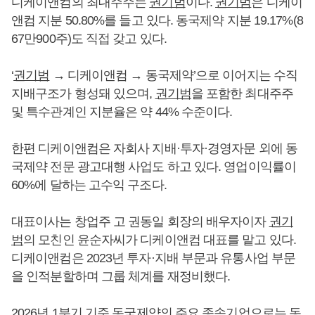
디케이앤컴의 최대주주는
권기범
이다.
권기범
은 디케이
앤컴 지분 50.80%를 들고 있다. 동국제약 지분 19.17%(8
67만900주)도 직접 갖고 있다.
‘
권기범
→ 디케이앤컴 → 동국제약’으로 이어지는 수직
지배구조가 형성돼 있으며,
권기범
을 포함한 최대주주
및 특수관계인 지분율은 약 44% 수준이다.
한편 디케이앤컴은 자회사 지배·투자·경영자문 외에 동
국제약 전문 광고대행 사업도 하고 있다. 영업이익률이
60%에 달하는 고수익 구조다.
대표이사는 창업주 고 권동일 회장의 배우자이자
권기
범
의 모친인 윤순자씨가 디케이앤컴 대표를 맡고 있다.
디케이앤컴은 2023년 투자·지배 부문과 유통사업 부문
을 인적분할하며 그룹 체계를 재정비했다.
2026년 1분기 기준 동국제약의 주요 종속기업으로는 동