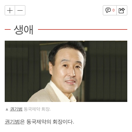
0
생애
▲
권기범
동국제약 회장.
권기범
은 동국제약의 회장이다.