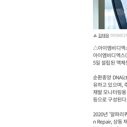
▲
김태유
아이비디엑
△아이엠비디엑
아이엠비디엑스(I
5일 설립된 액체
순환종양 DNA(ct
유하고 있으며, 주
재발 모니터링용 ‘캔
등으로 구성된다
2020년 ‘알파리퀴
n Repair, 