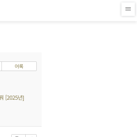
어록
[2025년]