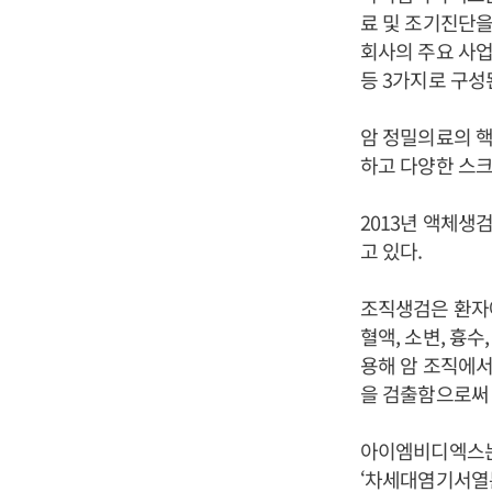
료 및 조기진단을
회사의 주요 사업
등 3가지로 구성
암 정밀의료의 핵심
하고 다양한 스크
2013년 액체생검
고 있다.
조직생검은 환자
혈액, 소변, 흉수,
용해 암 조직에서 유
을 검출함으로써
아이엠비디엑스는
‘차세대염기서열분석법