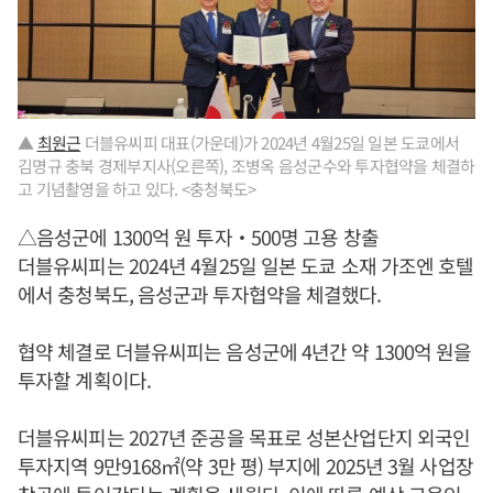
▲
최원근
더블유씨피 대표(가운데)가 2024년 4월25일 일본 도쿄에서
김명규 충북 경제부지사(오른쪽), 조병옥 음성군수와 투자협약을 체결하
고 기념촬영을 하고 있다. <충청북도>
△음성군에 1300억 원 투자‧500명 고용 창출
더블유씨피는 2024년 4월25일 일본 도쿄 소재 가조엔 호텔
에서 충청북도, 음성군과 투자협약을 체결했다.
협약 체결로 더블유씨피는 음성군에 4년간 약 1300억 원을
투자할 계획이다.
더블유씨피는 2027년 준공을 목표로 성본산업단지 외국인
투자지역 9만9168㎡(약 3만 평) 부지에 2025년 3월 사업장