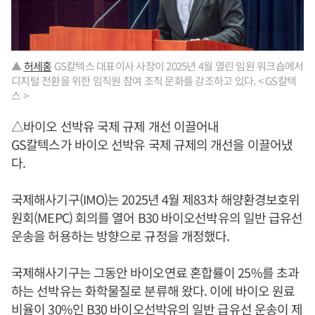
▲
허세홍
GS칼텍스 대표이사 사장이 2025년 4월 열린 임원 워크숍에서
디지털 전환을 위한 임직원 참여 조직 문화를 강조하고 있다. < GS칼텍
스 >
△바이오 선박유 국제 규제 개선 이끌어내
GS칼텍스가 바이오 선박유 국제 규제의 개선을 이끌어냈
다.
국제해사기구(IMO)는 2025년 4월 제83차 해양환경보호위
원회(MEPC) 회의를 열어 B30 바이오선박유의 일반 급유선
운송을 허용하는 방향으로 규정을 개정했다.
국제해사기구는 그동안 바이오연료 혼합률이 25%를 초과
하는 선박유는 화학물질로 분류해 왔다. 이에 바이오 원료
비율이 30%인 B30 바이오선박유의 일반 급유선 운송이 제