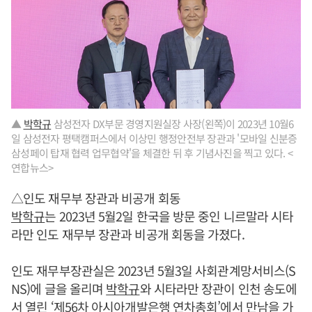
▲
박학규
삼성전자 DX부문 경영지원실장 사장(왼쪽)이 2023년 10월6
일 삼성전자 평택캠퍼스에서 이상민 행정안전부 장관과 '모바일 신분증
삼성페이 탑재 협력 업무협약'을 체결한 뒤 후 기념사진을 찍고 있다. <
연합뉴스>
△인도 재무부 장관과 비공개 회동
박학규
는 2023년 5월2일 한국을 방문 중인 니르말라 시타
라만 인도 재무부 장관과 비공개 회동을 가졌다.
인도 재무부장관실은 2023년 5월3일 사회관계망서비스(S
NS)에 글을 올리며
박학규
와 시타라만 장관이 인천 송도에
서 열린 ‘제56차 아시아개발은행 연차총회’에서 만남을 가