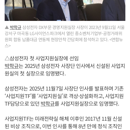
▲
박학규
삼성전자 DX부문 경영지원실장 사장이 2023년 9월11일 서울
강서구 마곡동 LG사이언스파크에서 열린 중소벤처기업부-공정거래위
원회 합동 납품대금 연동제 현장안착 간담회에 참석하고 있다. <연합뉴
스>
△삼성전자 첫 사업지원실장에 선임
박학규
는 2025년 삼성전자 사장단 인사에서 신설된 사업지
원실의 첫 실장으로 임명됐다.
삼성전자는 2025년 11월7일 사장단 인사를 발표하며 기존
‘사업지원TF’를 ‘사업지원실’로 격상·상설화하고, 사업지원
TF담당으로 있던
박학규
를 사업지원실장으로 임명했다.
사업지원TF는 미래전략실 해체 이후인 2017년 11월 신설
된 비상 조직으로, 이번 인사를 통해 8년 만에 정식 조직인