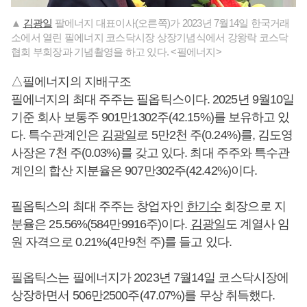
▲
김광일
팔에너지 대표이사(오른쪽)가 2023년 7월14일 한국거래
소에서 열린 필에너지 코스닥시장 상장기념식에서 강왕락 코스닥
협회 부회장과 기념촬영을 하고 있다. <필에너지>
△필에너지의 지배구조
필에너지의 최대 주주는 필옵틱스이다. 2025년 9월10일
기준 회사 보통주 901만1302주(42.15%)를 보유하고 있
다. 특수관계인은
김광일
로 5만2천 주(0.24%)를, 김도영
사장은 7천 주(0.03%)를 갖고 있다. 최대 주주와 특수관
계인의 합산 지분율은 907만302주(42.42%)이다.
필옵틱스의 최대 주주는 창업자인
한기수
회장으로 지
분율은 25.56%(584만9916주)이다.
김광일
도 계열사 임
원 자격으로 0.21%(4만9천 주)를 들고 있다.
필옵틱스는 필에너지가 2023년 7월14일 코스닥시장에
상장하면서 506만2500주(47.07%)를 무상 취득했다.