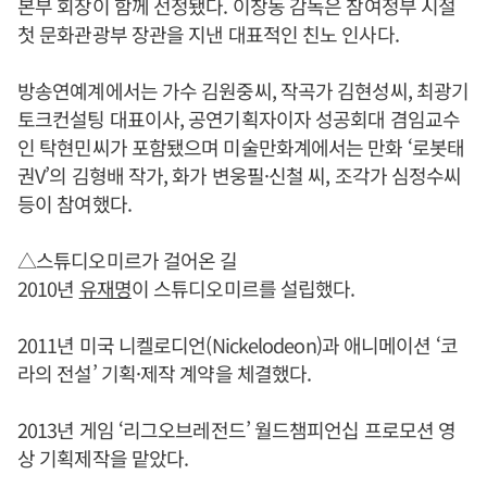
본부 회장이 함께 선정됐다. 이창동 감독은 참여정부 시절
첫 문화관광부 장관을 지낸 대표적인 친노 인사다.
방송연예계에서는 가수 김원중씨, 작곡가 김현성씨, 최광기
토크컨설팅 대표이사, 공연기획자이자 성공회대 겸임교수
인 탁현민씨가 포함됐으며 미술만화계에서는 만화 ‘로봇태
권V’의 김형배 작가, 화가 변웅필·신철 씨, 조각가 심정수씨
등이 참여했다.
△스튜디오미르가 걸어온 길
2010년
유재명
이 스튜디오미르를 설립했다.
2011년 미국 니켈로디언(Nickelodeon)과 애니메이션 ‘코
라의 전설’ 기획·제작 계약을 체결했다.
2013년 게임 ‘리그오브레전드’ 월드챔피언십 프로모션 영
상 기획제작을 맡았다.