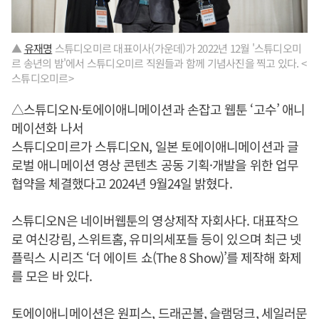
▲
유재명
스튜디오미르 대표이사(가운데)가 2022년 12월 '스튜디오미
르 송년의 밤'에서 스튜디오미르 직원들과 함께 기념사진을 찍고 있다. <
스튜디오미르>
△스튜디오N·토에이애니메이션과 손잡고 웹툰 ‘고수’ 애니
메이션화 나서
스튜디오미르가 스튜디오N, 일본 토에이애니메이션과 글
로벌 애니메이션 영상 콘텐츠 공동 기획·개발을 위한 업무
협약을 체결했다고 2024년 9월24일 밝혔다.
스튜디오N은 네이버웹툰의 영상제작 자회사다. 대표작으
로 여신강림, 스위트홈, 유미의세포들 등이 있으며 최근 넷
플릭스 시리즈 ‘더 에이트 쇼(The 8 Show)’를 제작해 화제
를 모은 바 있다.
토에이애니메이션은 원피스, 드래곤볼, 슬램덩크, 세일러문