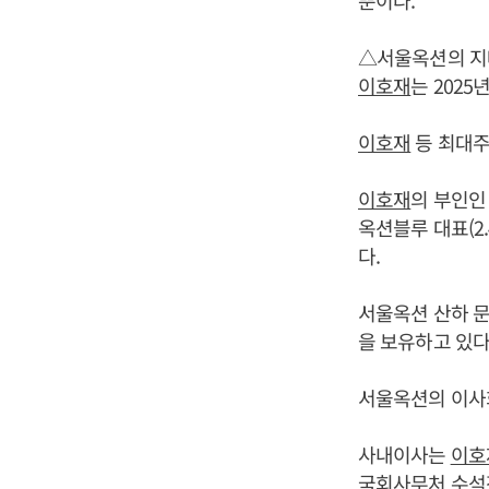
뿐이다.
△서울옥션의 
이호재
는 2025
이호재
등 최대주
이호재
의 부인인 
옥션블루 대표(2.
다.
서울옥션 산하 문
을 보유하고 있다
서울옥션의 이사회
사내이사는
이호
국회사무처 수석