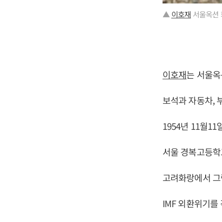
▲
이호재
서울옥션 
이호재
는 서울옥
보석과 자동차, 부
1954년 11월1
서울 경복고등학
고려화랑에서 그림
IMF 외환위기를