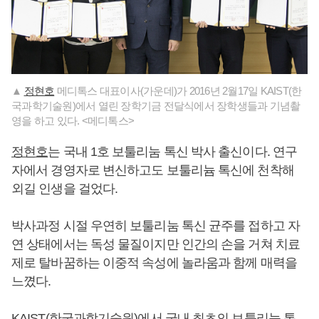
▲
정현호
메디톡스 대표이사(가운데)가 2016년 2월17일 KAIST(한
국과학기술원)에서 열린 장학기금 전달식에서 장학생들과 기념촬
영을 하고 있다. <메디톡스>
정현호
는 국내 1호 보툴리눔 톡신 박사 출신이다. 연구
자에서 경영자로 변신하고도 보툴리늄 톡신에 천착해
외길 인생을 걸었다.
박사과정 시절 우연히 보툴리눔 톡신 균주를 접하고 자
연 상태에서는 독성 물질이지만 인간의 손을 거쳐 치료
제로 탈바꿈하는 이중적 속성에 놀라움과 함께 매력을
느꼈다.
KAIST(한국과학기술원)에서 국내 최초의 보툴리눔 톡