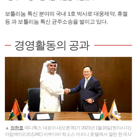
보툴리눔 톡신 분야의 국내 1호 박사로 대웅제약, 휴젤
등 과 보툴리눔 톡신 균주소송을 벌이고 있다.
경영활동의 공과
▲
정현호
메디톡스 대표이사(오른쪽)가 2023년 1월16일(현지시각)
아랍에미리트(UAE) 아부다비 릭소스 마리나 호텔에서 열린 한국-U