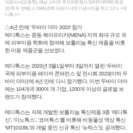
대표이사(오른쪽), 해남 스터우 투자유한회사 SHI RI HONG 회장
(왼쪽 두 번째), LI XIAN ZHE 대표이사와 기념사진을 찍고 있다. <메
디톡스>
△4년 만에 ‘두바이 더마 2023’ 참가
메디톡스는 중동·북아프리카(MENA) 지역 최대 규모 국
제 피부미용 학회에 참여해 보툴리눔 톡신 제품을 비롯
한 미용 제품군을 선보였다.
메디톡스는 2023년 3월1일부터 3일까지 열린 ‘두바이
국제 피부미용·레이저 콘퍼런스 및 전시회 2023(이하 두
바이 더마)’에 4년 만에 다시 참가했다. 이번 두바이 더마
에는 104개국 300여 개 기업, 1200개 이상의 글로벌 브
랜드가 참여했다.
메디톡스는 자체 개발한 보툴리눔 톡신제품 3종 ‘메디톡
신’, ‘이노톡스’, ‘코어톡스’를 비롯해 비동물성 액상 톡신
‘MT10109L’와 개발 중인 신규 톡신 ‘뉴럭스’도 공개했다.