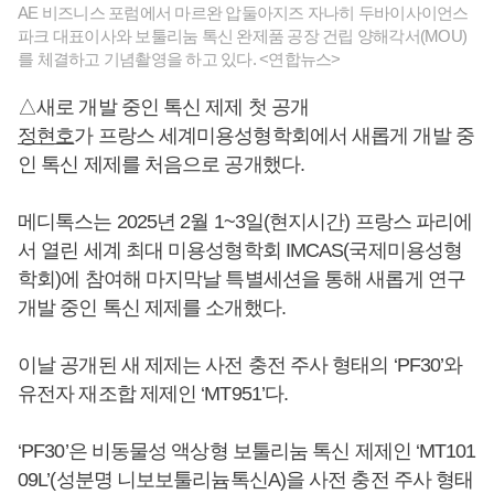
AE 비즈니스 포럼에서 마르완 압둘아지즈 자나히 두바이사이언스
파크 대표이사와 보툴리눔 톡신 완제품 공장 건립 양해각서(MOU)
를 체결하고 기념촬영을 하고 있다. <연합뉴스>
△새로 개발 중인 톡신 제제 첫 공개
정현호
가 프랑스 세계미용성형학회에서 새롭게 개발 중
인 톡신 제제를 처음으로 공개했다.
메디톡스는 2025년 2월 1~3일(현지시간) 프랑스 파리에
서 열린 세계 최대 미용성형학회 IMCAS(국제미용성형
학회)에 참여해 마지막날 특별세션을 통해 새롭게 연구
개발 중인 톡신 제제를 소개했다.
이날 공개된 새 제제는 사전 충전 주사 형태의 ‘PF30’와
유전자 재조합 제제인 ‘MT951’다.
‘PF30’은 비동물성 액상형 보툴리눔 톡신 제제인 ‘MT101
09L’(성분명 니보보툴리늄톡신A)을 사전 충전 주사 형태