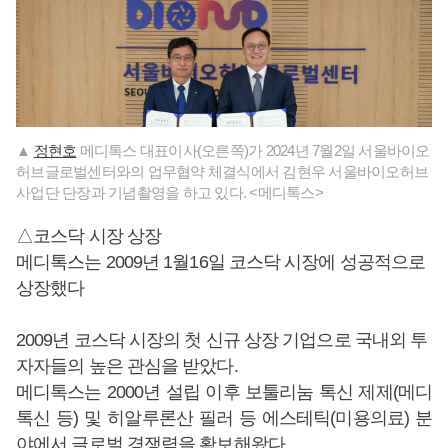
▲
정현호
메디톡스 대표이사(오른쪽)가 2024년 7월2일 서울바이오
허브글로벌센터와의 업무협약 체결식에서 김현우 서울바이오허브
사업단 단장과 기념촬영을 하고 있다. <메디톡스>
△코스닥 시장 상장
메디톡스는 2009년 1월16일 코스닥 시장에 성공적으로
상장했다
2009년 코스닥 시장의 첫 신규 상장 기업으로 국내외 투
자자들의 높은 관심을 받았다.
메디톡스는 2000년 설립 이후 보툴리눔 톡신 제제(메디
톡신 등) 및 히알루론산 필러 등 에스테틱(미용의료) 분
야에서 글로벌 경쟁력을 확보해왔다.