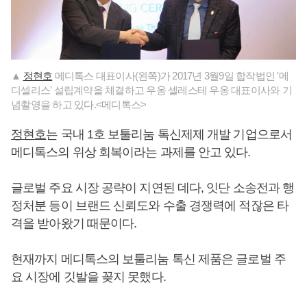
▲
정현호
메디톡스 대표이사(왼쪽)가 2017년 3월9일 합작법인 '메
디셀리스' 설립계약을 체결하고 우옹 셀레스테 우옹 대표이사와 기
념촬영을 하고 있다.<메디톡스>
정현호
는 국내 1호 보툴리눔 톡신제제 개발 기업으로서
메디톡스의 위상 회복이라는 과제를 안고 있다.
글로벌 주요 시장 공략이 지연된 데다, 잇단 소송전과 행
정처분 등이 브랜드 신뢰도와 수출 경쟁력에 적잖은 타
격을 받아왔기 때문이다.
현재까지 메디톡스의 보툴리눔 톡신 제품은 글로벌 주
요 시장에 깃발을 꽂지 못했다.