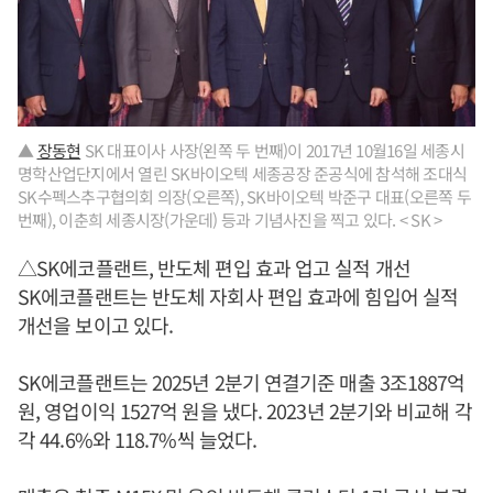
▲
장동현
SK 대표이사 사장(왼쪽 두 번째)이 2017년 10월16일 세종시
명학산업단지에서 열린 SK바이오텍 세종공장 준공식에 참석해 조대식
SK수펙스추구협의회 의장(오른쪽), SK바이오텍 박준구 대표(오른쪽 두
번째), 이춘희 세종시장(가운데) 등과 기념사진을 찍고 있다. < SK >
△SK에코플랜트, 반도체 편입 효과 업고 실적 개선
SK에코플랜트는 반도체 자회사 편입 효과에 힘입어 실적
개선을 보이고 있다.
SK에코플랜트는 2025년 2분기 연결기준 매출 3조1887억
원, 영업이익 1527억 원을 냈다. 2023년 2분기와 비교해 각
각 44.6%와 118.7%씩 늘었다.