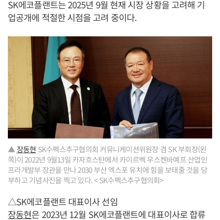
SK에코플랜트는 2025년 9월 현재 시장 상황을 고려해 기
업공개에 적절한 시점을 고려 중이다.
▲
장동현
SK수펙스추구협의회 커뮤니케이션위원장 겸 SK 부회장(왼
쪽)이 2022년 9월13일 카자흐스탄에서 카이르벡 우스켄바예프 산업인
프라개발부 장관을 만나 2030 부산 엑스포 유치에 힘을 보태줄 것을 당
부하고 기념사진을 찍고 있다. < SK수펙스추구협의회>
△SK에코플랜트 대표이사 선임
장동현
은 2023년 12월 SK에코플랜트에 대표이사로 합류