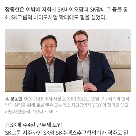
장동현
은 이밖에 자회사 SK바이오팜과 SK팜테코 등을 통
해 SK그룹의 바이오사업 확대에도 힘을 실었다.
▲
장동현
SK(주) 대표이사 사장(왼쪽)이 2021년 10월 모노리스와 합작
법인 설립을 위해 로브 핸슨 모놀리스 최고경영자(CEO)와 협약을 맺고
기념사진을 찍고 있다. < SK >
△SK에 주4일 근무제 도입
SK그룹 지주사인 SK와 SK수펙스추구협의회가 격주로 일