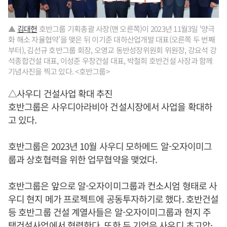
▲
김대헌
호반그룹 기획총괄 사장(맨 오른쪽)이 2023년 11월3일 ‘양극
화 해소 자율협약’을 맺은 뒤 이기준 대하산업개발 대표(오른쪽 두 번째
부터), 김선규 호반그룹 회장, 오영교 동반성장위원회 위원장, 강요석 강
석종합건설 대표, 이성준 우창건설 대표, 박철희 호반건설 사장과 함께
기념사진을 찍고 있다. <호반그룹>
△사우디 건설사업 확대 추진
호반그룹은 사우디아라비아 건설시장에서 사업을 확대하
고 있다.
호반그룹은 2023년 10월 사우디 모하메드 알-오자이미그
룹과 상호협력을 위한 업무협약을 맺었다.
호반그룹은 앞으로 알-오자이미그룹과 컨소시엄 형태로 사
우디 현지 메가 프로젝트에 공동투자하기로 했다. 호반건설
등 호반그룹 건설 계열사들은 알-오자이미그룹과 현지 주
택건설사업에서 협력한다. 또한 두 기업은 사우디 초고압·