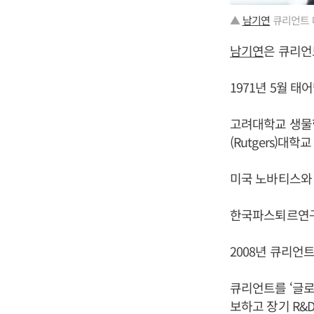
▲
남기연
큐리언트 
남기연
은 큐리언
1971년 5월 태
고려대학교 생물
(Rutgers)
미국 노바티스와
한국파스퇴르연구
2008년 큐리언
큐리언트를 ‘글로
보하고 장기 R&