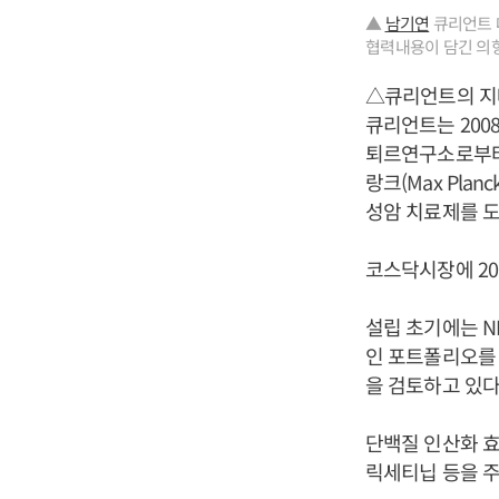
▲
남기연
큐리언트 대
협력내용이 담긴 의향
△큐리언트의 
큐리언트는 200
퇴르연구소로부터
랑크(Max Planc
성암 치료제를 도
코스닥시장에 20
설립 초기에는 NRD
인 포트폴리오를
을 검토하고 있다
단백질 인산화 효소(
릭세티닙 등을 