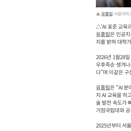
▲
유홍림
서울대학교 
△‘AI 표준 교
유홍림
은 인공지
지를 밝혀 대학가
2026년 1월28
우후죽순 생겨나는
다”며 이같은 구
유홍림
은 “AI
지 AI 교육을 하
술 발전 속도가 
거점국립대와 공
2025년부터 서