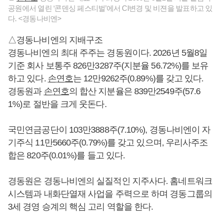
공원에서 열린 ‘콘덴싱 페스티벌’에서 CI변경 및 비젼을 발표하고 있
다. <경동나비엔>
△경동나비엔의 지배구조
경동나비엔의 최대 주주는 경동원이다. 2026년 5월8일
기준 회사 보통주 826만3287주(지분율 56.72%)를 보유
하고 있다.
손연호
는 12만9262주(0.89%)를 갖고 있다.
경동원과
손연호
의 합산 지분율은 839만2549주(57.6
1%)로 절반을 크게 웃돈다.
국민연금공단이 103만3888주(7.10%), 경동나비엔이 자
기주식 11만5660주(0.79%)를 갖고 있으며, 우리사주조
합은 820주(0.01%)를 들고 있다.
경동원은 경동나비엔의 실질적인 지주사다. 홈네트워크
시스템과 내화단열재 사업을 주력으로 하며 경동그룹의
3세 경영 승계의 핵심 고리 역할을 한다.