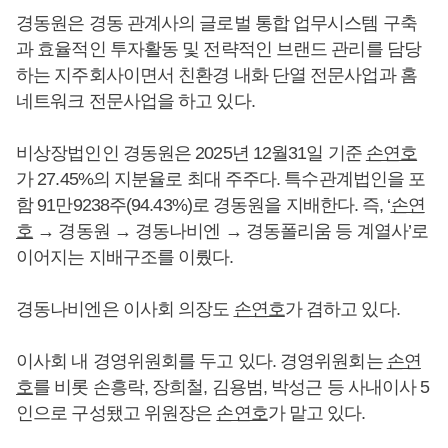
경동원은 경동 관계사의 글로벌 통합 업무시스템 구축
과 효율적인 투자활동 및 전략적인 브랜드 관리를 담당
하는 지주회사이면서 친환경 내화 단열 전문사업과 홈
네트워크 전문사업을 하고 있다.
비상장법인인 경동원은 2025년 12월31일 기준
손연호
가 27.45%의 지분율로 최대 주주다. 특수관계법인을 포
함 91만9238주(94.43%)로 경동원을 지배한다. 즉, ‘
손연
호
→ 경동원 → 경동나비엔 → 경동폴리움 등 계열사’로
이어지는 지배구조를 이뤘다.
경동나비엔은 이사회 의장도
손연호
가 겸하고 있다.
이사회 내 경영위원회를 두고 있다. 경영위원회는
손연
호
를 비롯 손흥락, 장희철, 김용범, 박성근 등 사내이사 5
인으로 구성됐고 위원장은
손연호
가 맡고 있다.