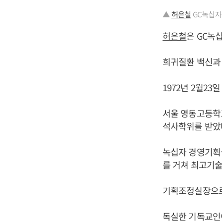
▲
허은철
GC녹십자
허은철
은 GC녹
희귀질환 백신과 
1972년 2월2
서울 영동고등학
석사학위를 받았
녹십자 경영기획
를 거쳐 최고기술
기획조정실장으로 
독실한 기독교인이