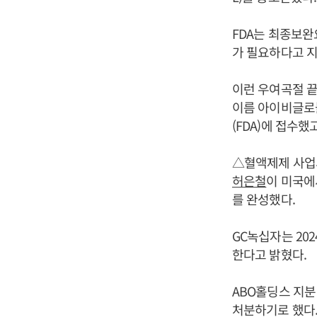
FDA는 최종보완
가 필요하다고 지
이런 우여곡절 끝에
이름 아이비글로불
(FDA)에 접수했
△혈액제제 사업
허은철
이 미국에
를 완성했다.
GC녹십자는 202
한다고 밝혔다.
ABO홀딩스 지분
처분하기로 했다