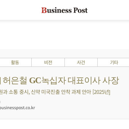
활동
비전
사건
기타
s ?] 허은철 GC녹십자 대표이사 사장
과 소통 중시, 신약 미국진출 안착 과제 안아 [2025년]
0
sinesspost.co.kr