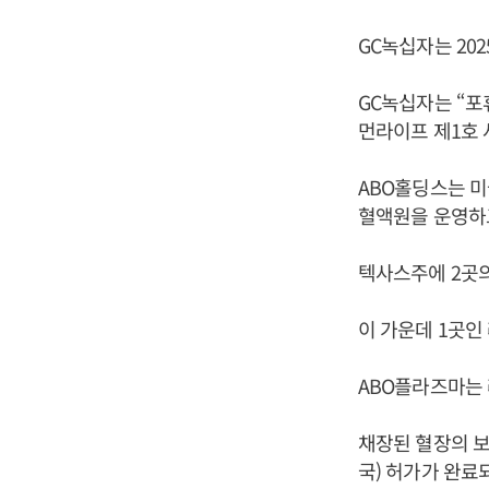
GC녹십자는 20
GC녹십자는 “
먼라이프 제1호
ABO홀딩스는 미
혈액원을 운영하고
텍사스주에 2곳의
이 가운데 1곳인
ABO플라즈마는 
채장된 혈장의 보
국) 허가가 완료