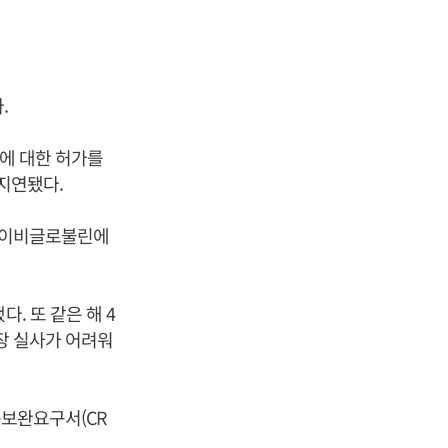
.
%에 대한 허가를
지연됐다.
 아이비글로불린에
. 또 같은 해 4
장 실사가 어려워
종보완요구서(CR