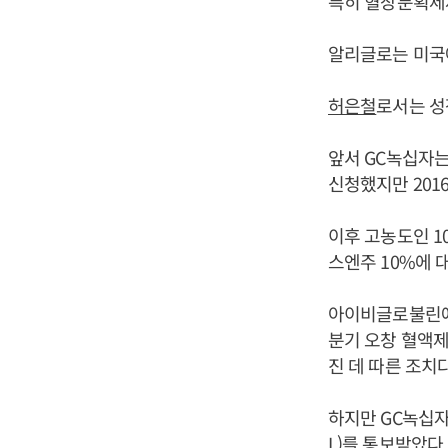
특히 혈장분획제
알리글로는 미국에
허은철
로서는 성
앞서 GC녹십자는
신청했지만 201
이후 고농도인 1
스엔주 10%에 
아이비글로불린에스
분기 오창 혈액제
진 데 따른 조치다
하지만 GC녹십자
L)를 통보받았다.