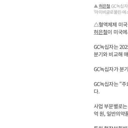
▲
허은철
GC녹십자 
‘아이비글로불린-에스엔
△혈액제제 미국
허은철
이 미국에
GC녹십자는 202
분기와 비교해 매출
GC녹십자가 분기
GC녹십자는 “주
다.
사업 부문별로는 2
억 원, 일반의약