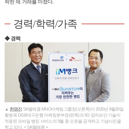
락한 채 거래를 마쳤다.
경력/학력/가족
◆ 경력​
▲
한명진
SK텔레콤 MNO마케팅그룹장(오른쪽)이 2020년 8월20일
황병욱 DGB대구은행 마케팅본부장(왼쪽)과 5G 양자보안 기술이
적용된 모바일 뱅킹 서비스의 9월 중 오픈을 공개하고 기념사진을
찍고 있다. < SK텔레콤 >