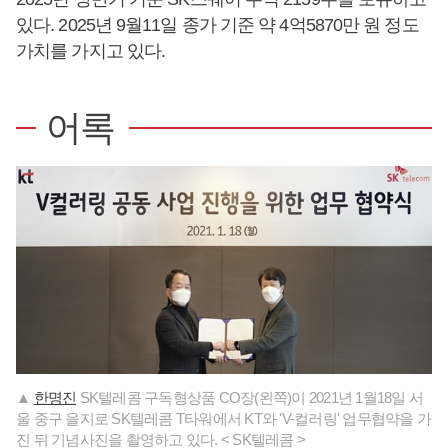
있다. 2025년 9월11일 종가 기준 약 4억5870만 원 정도
가치를 가지고 있다.
어록
▲
한명진
SK텔레콤 구독형상품 CO장(왼쪽)이 2021년 1월18일 서
울 중구 을지로 SK텔레콤 T타워에서 KT와 'V-컬러링' 업무협약을 가
진 뒤 기념사진을 촬영하고 있다. < SK텔레콤 >