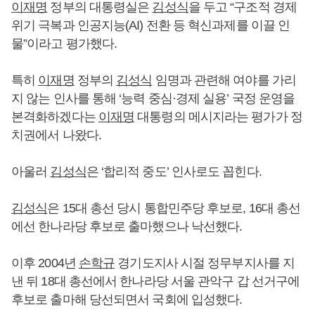
이재명
정부의 대통령실은
김성식
을 두고 “구조적 경제
위기 극복과 인공지능(AI) 전환 등 혁신과제를 이끌 인
물”이라고 평가했다.
특히
이재명
정부의
김성식
임명과 관련해 여야를 가리
지 않는 인사를 통해 ‘능력 중심·경제 실용’ 국정 운영을
본격화하겠다는
이재명
대통령의 메시지라는 평가가 정
치권에서 나왔다.
아울러
김성식
은 ‘합리적 중도’ 인사로도 꼽힌다.
김성식
은 15대 총선 당시 통합민주당 후보로, 16대 총선
에선 한나라당 후보로 출마했으나 낙선했다.
이후 2004년
손학규
경기도지사 시절 정무부지사를 지
낸 뒤 18대 총선에서 한나라당 서울 관악구 갑 선거구에
후보로 출마해 당선되면서 국회에 입성했다.