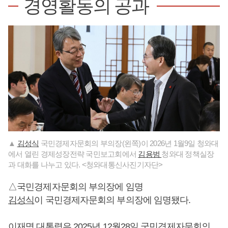
경영활동의 공과
▲
김성식
국민경제자문회의 부의장(왼쪽)이 2026년 1월9일 청와대
에서 열린 경제성장전략 국민보고회에서
김용범
청와대 정책실장
과 대화를 나누고 있다. <청와대통신사진기자단>
△국민경제자문회의 부의장에 임명
김성식
이 국민경제자문회의 부의장에 임명됐다.
이재명
대통령은 2025년 12월28일 국민경제자문회의