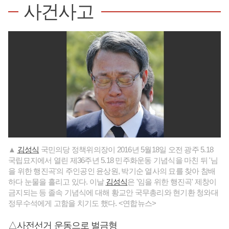
사건사고
▲
김성식
국민의당 정책위의장이 2016년 5월18일 오전 광주 5.18
국립묘지에서 열린 제36주년 5.18 민주화운동 기념식을 마친 뒤 '님
을 위한 행진곡'의 주인공인 윤상원, 박기순 열사의 묘를 찾아 참배
하다 눈물을 흘리고 있다. 이날
김성식
은 '임을 위한 행진곡' 제창이
금지되는 등 졸속 기념식에 대해 황교안 국무총리와 현기환 청와대
정무수석에게 고함을 치기도 했다. <연합뉴스>
△사전선거 운동으로 벌금형