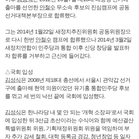
출마를 선언한
안철수
무소속 후보의 진심캠프에 공동
선거대책본부장으로 합류했다.
그는 2014년 1월22일 새정치추진위원회 공동위원장으
로 다시 한번
안철수
캠프에 합류했으나 2014년 3월2일
새정치연합이 민주당과 통합 이후 신당 창당을 발표하
자 합류를 거부하고 근신에 들어갔다.
△국회 입성
김성식
은 2008년 제18대 총선에서 서울시 관악갑 선거
구에 출마해 현역 의원이었던 유기홍 통합민주당 후보
를 꺾고 세 번의 낙선 끝에 국회에 입성했다.
김성식
은 한나라당 내 몇 안 되는 ‘개혁 소장파’로서 국회
에 입성한 뒤 3선급 초선이라는 수식어와 함께 예산결산
특별위원회 위원, 기획재정위원회 위원을 역임하며 부
자 추가 감세 철회, 대학 등록금 경감, 청년창업 등 일자