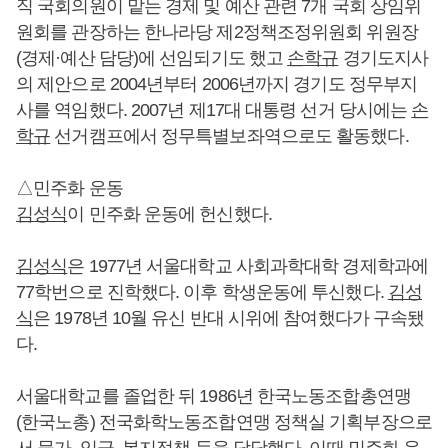
직 국회의원이 맡는 경제 및 예산 관련 7개 국회 상임위
원회를 관장하는 한나라당 제2정책조정위원회 위원장
(경제·예산 담당)에 선임되기도 했고
손학규
경기도지사
의 제안으로 2004년부터 2006년까지 경기도 정무부지
사를 역임했다. 2007년 제17대 대통령 선거 당시에는
손
학규
선거캠프에서 정무특별보좌역으로도 활동했다.
△민주화 운동
김성식
이 민주화 운동에 헌신했다.
김성식
은 1977년 서울대학교 사회과학대학 경제학과에
77학번으로 진학했다. 이후 학생운동에 투신했다.
김성
식
은 1978년 10월 유신 반대 시위에 참여했다가 구속됐
다.
서울대학교를 졸업한 뒤 1986년 한국노동조합총연맹
(한국노총) 전국화학노동조합연맹 정책실 기획부장으로