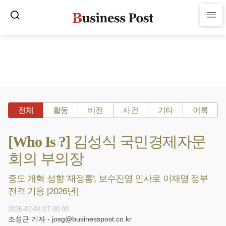
전체
활동
비전
사건
기타
어록
[Who Is ?] 김성식 국민경제자문
회의 부의장
중도 개혁 성향 '재정통', 보수진영 인사로 이재명 정부
전격 기용 [2026년]
2026-02-04 07:00:00
조성근 기자 - josg@businesspost.co.kr