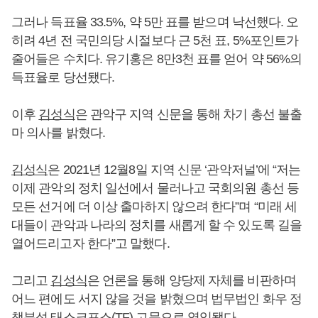
그러나 득표율 33.5%, 약 5만 표를 받으며 낙선했다. 오
히려 4년 전 국민의당 시절보다 근 5천 표, 5%포인트가
줄어들은 수치다. 유기홍은 8만3천 표를 얻어 약 56%의
득표율로 당선됐다.
이후
김성식
은 관악구 지역 신문을 통해 차기 총선 불출
마 의사를 밝혔다.
김성식
은 2021년 12월8일 지역 신문 ‘관악저널’에 “저는
이제 관악의 정치 일선에서 물러나고 국회의원 총선 등
모든 선거에 더 이상 출마하지 않으려 한다”며 “미래 세
대들이 관악과 나라의 정치를 새롭게 할 수 있도록 길을
열어드리고자 한다”고 말했다.
그리고
김성식
은 언론을 통해 양당제 자체를 비판하며
어느 편에도 서지 않을 것을 밝혔으며 법무법인 화우 정
책분석 태스크포스(TF) 고문으로 영입됐다.