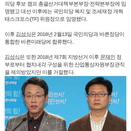
의당 후보 캠프 총괄선거대책부본부장·전략본부장에 임
명됐고 대선 이후에는 국민의당 복지 및 조세재정 개혁
태스크포스(TF) 위원장으로 임명됐다.
이후
김성식
은 2018년 2월13일 국민의당과 바른정당이
통합한 바른미래당에 합류했다.
김성식
은 또한 2018년 제7회 지방선거 이후
문재인
정
부로부터 협치내각 구성을 위한 산업통상자원부장관직
을 제의받았지만 이를 거절했다.