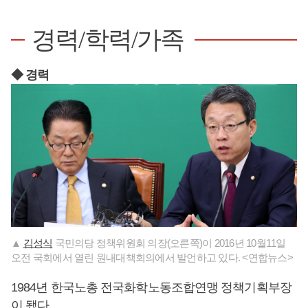
경력/학력/가족
◆ 경력
▲
김성식
국민의당 정책위원회 의장(오른쪽)이 2016년 10월11일
오전 국회에서 열린 원내대책회의에서 발언하고 있다. <연합뉴스>
1984년 한국노총 전국화학노동조합연맹 정책기획부장
이 됐다.