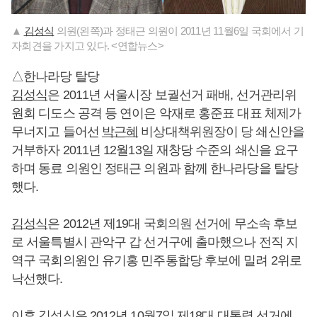
▲
김성식
의원(왼쪽)과 정태근 의원이 2011년 11월6일 국회에서 기
자회견을 가지고 있다. <연합뉴스>
△한나라당 탈당
김성식
은 2011년 서울시장 보궐선거 패배, 선거관리위
원회 디도스 공격 등 연이은 악재로 홍준표 대표 체제가
무너지고 들어선
박근혜
비상대책위원장이 당 쇄신안을
거부하자 2011년 12월13일 재창당 수준의 쇄신을 요구
하며 동료 의원인 정태근 의원과 함께 한나라당을 탈당
했다.
김성식
은 2012년 제19대 국회의원 선거에 무소속 후보
로 서울특별시 관악구 갑 선거구에 출마했으나 전직 지
역구 국회의원인 유기홍 민주통합당 후보에 밀려 2위로
낙선했다.
이후
김성식
은 2012년 10월7일 제18대 대통령 선거에