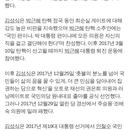
했다.
김성식
은
박근혜
탄핵 정국 동안 최순실 게이트에 대해
강도 높은 비판을 지속했으며
박근혜
탄핵 소추안에는
“국민 편이냐, 박 대통령 편이냐에 모든 의원은 자신의
직을 걸고 결단해야 한다”며 찬성했다. 이후 2017년 3월
10일 탄핵이 선고될 때까지
박근혜
대통령 퇴진 운동에
참여했다.
이후
김성식
은 2017년 12월25일 ‘촛불의 분노를 넘어 국
민들이 삶의 꿈을 꿀 수 있게, 더 큰 민심을 담아내어 집
권하는 당으로 혁신’을 모토로 재선의 권은희 의원과 러
닝메이트로 국민의당 원내대표 출마를 공식 선언했다.
그러나 2017년 12월29일 열린 당 경선에서 주승용·조배
숙 의원에 밀려 패했다.
김성식
은 2017년 제19대 대통령 선거에서
안철수
국민