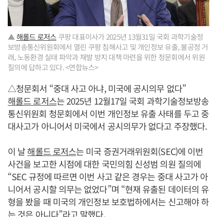
▲
해롤드 로저스
쿠팡 대표이사가 2025년 13월31일 국회 과학기술정
보방송통신위원회에서 열린 쿠팡 침해사고 및 개인정보 유출, 불공정 거
래, 노동환경 실태 파악과 재발 방지 대책 마련을 위한 청문회에서 위원
질의에 답하고 있다. <연합뉴스>
△청문회서 “중대 사고 아냐, 미국에 공시의무 없다”
해롤드 로저스
는 2025년 12월17일 국회 과학기술정보방송
통신위원회 청문회에서 이번 개인정보 유출 사태를 두고 중
대사고가 아니어서 미국에서 공시의무가 없다고 주장했다.
이 날
해롤드 로저스
는 미국 증권거래위원회(SEC)에 이번
사건을 보고한 시점에 대한 국민의힘 신성범 의원 질의에
“SEC 규정에 따르면 이번 사고 같은 경우는 중대 사고가 아
니어서 공시할 의무는 없었다”며 “현재 유출된 데이터의 유
형을 봤을 때 미국의 개인정보 보호법하에서는 신고해야 하
는 것은 아니다”라고 말했다.