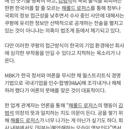
에 선 긋기를 명확히 하고,
김범석
의 국회 출석을 회피하는
한편 한국어를 할 줄 모르는
해롤드 로저스
를 통해 정부나
국회의 정보 접근성을 낮추면서 수사 중인 사안에 대해서는
쿠팡에 유리한 정보만 선택적으로 공개하는 전술을 펼치고
있는 것이 아니냐는 의혹이 법조계 등에서 제기되고 있다.
다만 이러한 쿠팡의 접근방식이 한국의 기업 환경에선 회사
에 심각한 부작용을 안길 수 있다고 지적하는 목소리가 나
온다.
MBK가 한국 정서와 여론을 무시한 채 월스트리트식 경영
기법으로 국내기업을 인수·합병(M&A)해 조각내거나 해체
하려 했다가 여론의 뭇매를 맞은 것이 대표적이다.
한 업계 관계자는 언론을 통해 “
해롤드 로저스
의 행동이
김
범석
의장의 뜻과 일치하는 지도 의문이 든다. 공을 쌓기 위
해
해롤드 로저스
가 너무 나가는 게 아닌가 싶기도 하다. 회
사 내부에서도 (일부는)불안해하는 모습이 엿보인다”면서