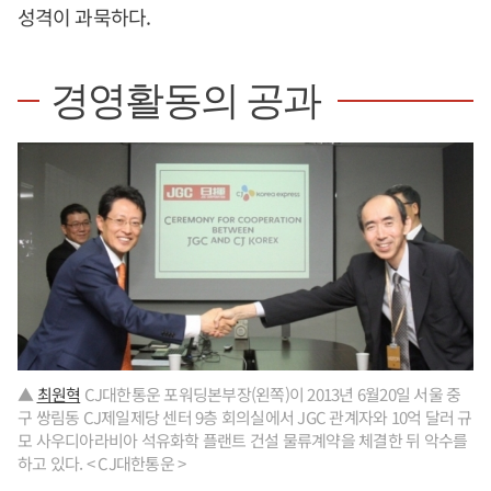
성격이 과묵하다.
경영활동의 공과
▲
최원혁
CJ대한통운 포워딩본부장(왼쪽)이 2013년 6월20일 서울 중
구 쌍림동 CJ제일제당 센터 9층 회의실에서 JGC 관계자와 10억 달러 규
모 사우디아라비아 석유화학 플랜트 건설 물류계약을 체결한 뒤 악수를
하고 있다. < CJ대한통운 >