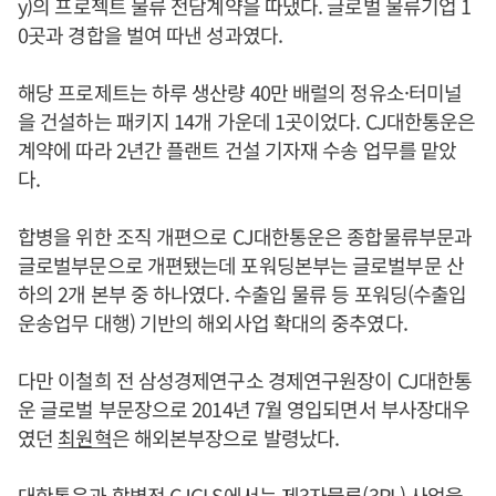
y)의 프로젝트 물류 전담계약을 따냈다. 글로벌 물류기업 1
0곳과 경합을 벌여 따낸 성과였다.
해당 프로제트는 하루 생산량 40만 배럴의 정유소·터미널
을 건설하는 패키지 14개 가운데 1곳이었다. CJ대한통운은
계약에 따라 2년간 플랜트 건설 기자재 수송 업무를 맡았
다.
합병을 위한 조직 개편으로 CJ대한통운은 종합물류부문과
글로벌부문으로 개편됐는데 포워딩본부는 글로벌부문 산
하의 2개 본부 중 하나였다. 수출입 물류 등 포워딩(수출입
운송업무 대행) 기반의 해외사업 확대의 중추였다.
다만 이철희 전 삼성경제연구소 경제연구원장이 CJ대한통
운 글로벌 부문장으로 2014년 7월 영입되면서 부사장대우
였던
최원혁
은 해외본부장으로 발령났다.
대한통운과 합병전 CJGLS에서는 제3자물류(3PL) 사업을