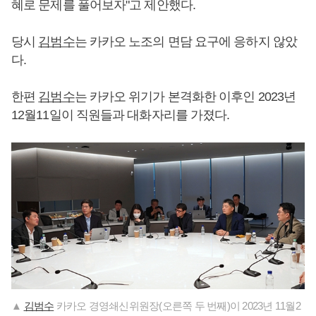
혜로 문제를 풀어보자"고 제안했다.
당시
김범수
는 카카오 노조의 면담 요구에 응하지 않았
다.
한편
김범수
는 카카오 위기가 본격화한 이후인 2023년
12월11일이 직원들과 대화자리를 가졌다.
▲
김범수
카카오 경영쇄신위원장(오른쪽 두 번째)이 2023년 11월2