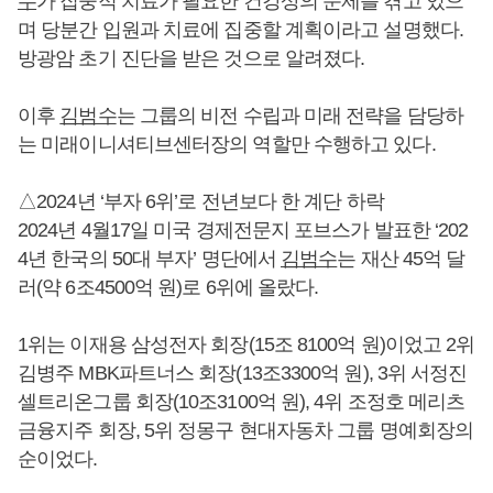
수
가 집중적 치료가 필요한 건강상의 문제를 겪고 있으
며 당분간 입원과 치료에 집중할 계획이라고 설명했다.
방광암 초기 진단을 받은 것으로 알려졌다.
이후
김범수
는 그룹의 비전 수립과 미래 전략을 담당하
는 미래이니셔티브센터장의 역할만 수행하고 있다.
△2024년 ‘부자 6위’로 전년보다 한 계단 하락
2024년 4월17일 미국 경제전문지 포브스가 발표한 ‘202
4년 한국의 50대 부자’ 명단에서
김범수
는 재산 45억 달
러(약 6조4500억 원)로 6위에 올랐다.
1위는 이재용 삼성전자 회장(15조 8100억 원)이었고 2위
김병주 MBK파트너스 회장(13조3300억 원), 3위 서정진
셀트리온그룹 회장(10조3100억 원), 4위 조정호 메리츠
금융지주 회장, 5위 정몽구 현대자동차 그룹 명예회장의
순이었다.