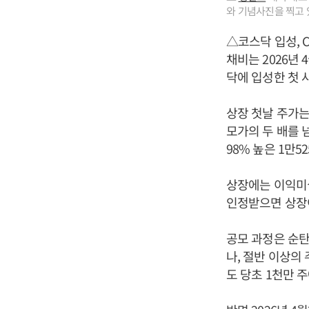
와 기념사진을 찍고 
△코스닥 입성, C
채비는 2026년 
닥에 입성한 첫 
상장 첫날 주가는 
모가의 두 배를 
98% 높은 1만5
상장에는 이익미실
인정받으면 상장
공모 과정은 순탄
나, 절반 이상의
도 당초 1천만 주