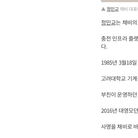
▲
정민교
채비 대표
정민교
는 채비의
충전 인프라 플랫
다.
1985년 3월1
고려대학교 기계
부친이 운영하던
2016년 대영모
사명을 채비로 바