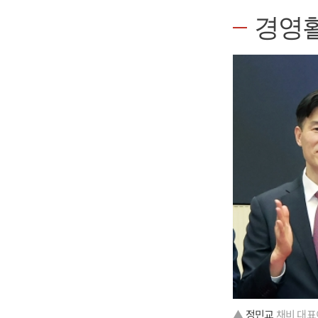
경영
▲
정민교
채비 대표이