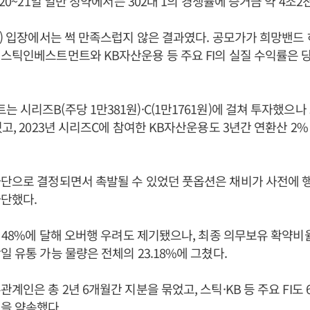
월20~21일 일반 청약에서는 302대 1의 경쟁률에 증거금 약 4조2
I) 입장에서는 썩 만족스럽지 않은 결과였다. 공모가가 희망밴드 하
스틱인베스트먼트와 KB자산운용 등 주요 FI의 실질 수익률은 
 시리즈B(주당 1만381원)·C(1만1761원)에 걸쳐 투자했으나
쳤고, 2023년 시리즈C에 참여한 KB자산운용도 3년간 연환산 2
단으로 결정되면서 촉발될 수 있었던 풋옵션은 채비가 사전에 
단했다.
의 48%에 달해 오버행 우려도 제기됐으나, 최종 의무보유 확약비율
일 유통 가능 물량은 전체의 23.18%에 그쳤다.
관계인은 총 2년 6개월간 지분을 묶었고, 스틱·KB 등 주요 FI도
을 약속했다.