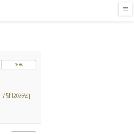
어록
담 [2026년]