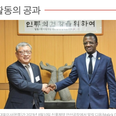
활동의 공과
표이사(왼쪽)가 2023년 8월10일 신풍제약 안산공장에서 말릭 디옵(Malick D