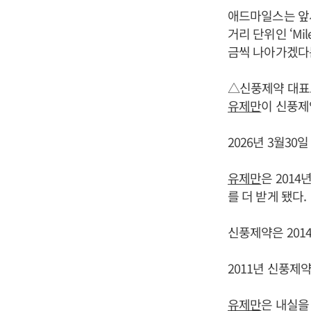
애드마일스는 앞서 
거리 단위인 ‘M
금씩 나아가겠다
△신풍제약 대표
유제만
이 신풍제
2026년 3월3
유제만
은 201
를 더 받게 됐다.
신풍제약은 201
2011년 신풍제약
유제만
은 내실을