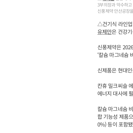
3부의장과 악수하고
신풍제약 안산공장을 
△건기식 라인업
유제만
은 건강기
신풍제약은 202
‘칼슘 마그네슘 
신제품은 현대인들
칸휴 밀크씨슬 에
에너지 대사에 필
칼슘 마그네슘 비
합 기능성 제품으
0%) 등이 포함됐