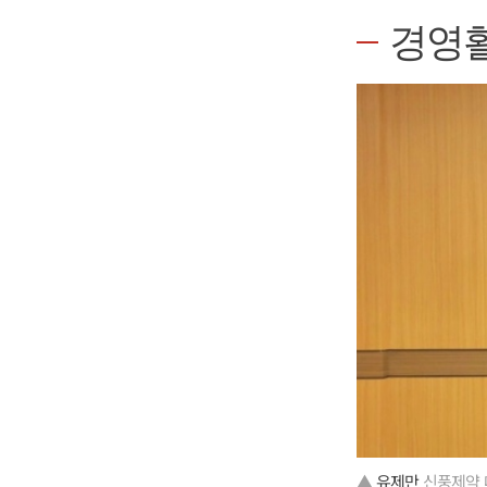
경영
▲
유제만
신풍제약 대