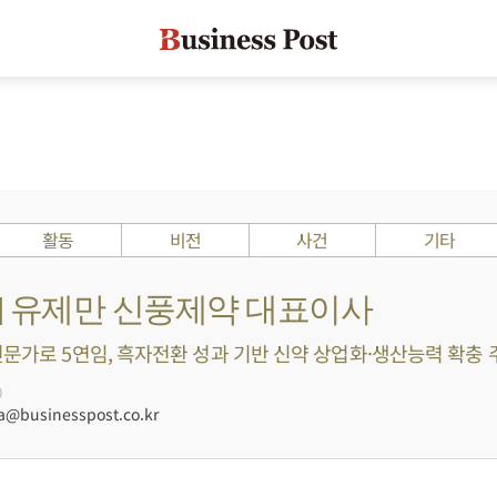
활동
비전
사건
기타
s ?] 유제만 신풍제약 대표이사
문가로 5연임, 흑자전환 성과 기반 신약 상업화·생산능력 확충 주력
0
businesspost.co.kr