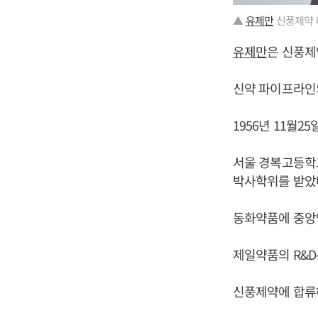
▲
유제만
신풍제약 
유제만
은 신풍제
신약 파이프라인
1956년 11월2
서울 경복고등학
박사학위를 받았
동화약품에 중앙연
제일약품의 R&
신풍제약에 합류해