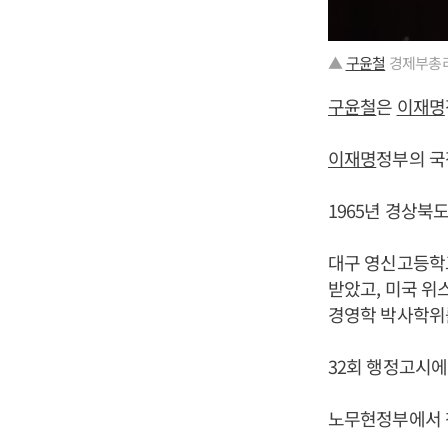
▲
구윤철
경제부총리
구윤철
은
이재명
이재명
정부의 국
1965년 경상북
대구 영신고등학
받았고, 미국 
경영학 박사학위
32회 행정고시에
노무현정부에서 