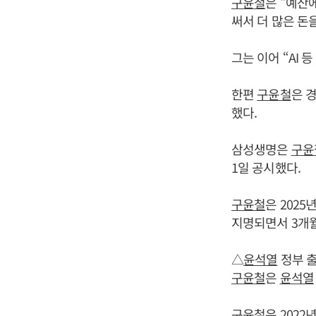
구윤철
은 “예산
써서 더 많은 돈
그는 이어 “AI
한편
구윤철
은 
했다.
삼성생명은
구윤
1일 공시했다.
구윤철
은 202
지명되면서 3개월
△
윤석열
정부 출
구윤철
은
윤석열
구윤철
은 2022