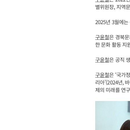
별위원장, 지역문
2025년 3월에
구윤철
은 경북문
한 문화 활동 지
구윤철
은 공직 
구윤철
은 ‘국가정
리아’(2024년,
제의 미래를 연구