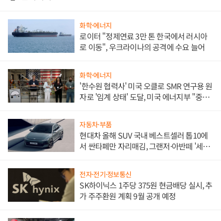
화학·에너지
로이터 "정제연료 3만 톤 한국에서 러시아
로 이동", 우크라이나의 공격에 수요 늘어
화학·에너지
'한수원 협력사' 미국 오클로 SMR 연구용 원
자로 '임계 상태' 도달, 미국 에너지부 "중요
한 이정표"
자동차·부품
현대차 올해 SUV 국내 베스트셀러 톱10에
서 싼타페만 자리매김, 그랜저·아반떼 '세단
쌍끌이'로 내수 방어
전자·전기·정보통신
SK하이닉스 1주당 375원 현금배당 실시, 추
가 주주환원 계획 9월 공개 예정