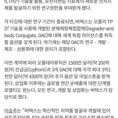
n,TPD²) 기술을 활용, 유전자편집 치료제의 새로운 전처치
제를 발굴하기 위한 연구권한을 부여받게 됐다.
각 타깃에 대한 연구 기간이 종료되면, 버텍스는 오름의 TP
D² 기술을 사용해 개발된 분해제항체접합체(Degrader-anti
body Conjugate, DAC)에 대해 세계 독점 라이선스를 취득
할 옵션을 갖게 된다. 여기에는 해당 DAC의 연구ㆍ개발ㆍ
제조ㆍ상용화에 대한 권리가 포함된다.
이번 계약에 따라 오름테라퓨틱은 1500만 달러(약 200억
원)의 선급금(Upfront)과 3개 DAC에 대해 각각 최대 3억1
천만 달러(약 4300억 원)의 추가 옵션 및 마일스톤을 받게
된다. 상업화 이후에는 글로벌 연간 순매출에 대한 단계별
로열티도 받는다. 모든 연구, 개발 및 상업화는 버텍스가 담
당키로 했다.
이승주
는 “버텍스는 혁신적인 의약품 발굴과 개발에 있어
선두주자이며, FDA 승인을 받은 최초의 크리스퍼 캐스9(CR