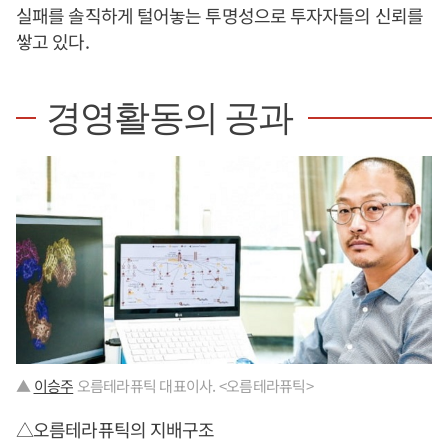
실패를 솔직하게 털어놓는 투명성으로 투자자들의 신뢰를
쌓고 있다.
경영활동의 공과
▲
이승주
오름테라퓨틱 대표이사. <오름테라퓨틱>
△오름테라퓨틱의 지배구조