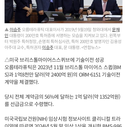
▲
이승주
오름테라퓨틱 대표이사가 2019년 9월19일 청와대에서
문재
인
대통령이 200만호 특허증에 서명하는 모습을 지켜보고 있다. 왼쪽부
터 박원주 특허청장, 손영희 특허심사관, 특허 200만호 발명자인 김용성
아주대 교수, 특허권자
이승주
대표, 문 대통령. <연합뉴스>
△미국 브리스톨마이어스스퀴브에 기술이전 성공
오름테라퓨틱은 2023년 11월 브리스톨 마이어스 스큅(BM
S)과 1억8천만 달러(약 2400억 원)의 ORM-6151 기술이전
계약을 체결했다.
당시 전체 계약금의 56%에 달하는 1억 달러(약 1352억원)
를 선급금으로 수령했다.
미국국립보건원(NIH) 임상시험 정보사이트 클리니컬 트라
이얼에 따르면 2024년 5월 말 임상 1상을 개시한 BMS-986