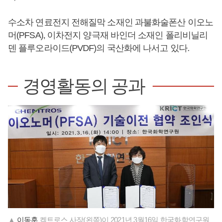
수소차 연료전지 전해질막 소재인 과불화술폰산 이오노
머(PFSA), 이차전지 양극재 바인더 소재인 폴리비닐리
덴 플루오라이드(PVDF)의 국산화에 나서고 있다.
경영활동의 공과
▲
이동훈
켐트로스 사장(왼쪽)이 2021년 3월16일 한국화학연구원