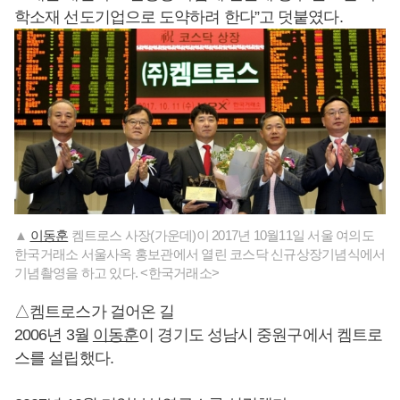
학소재 선도기업으로 도약하려 한다”고 덧붙였다.
▲
이동훈
켐트로스 사장(가운데)이 2017년 10월11일 서울 여의도
한국거래소 서울사옥 홍보관에서 열린 코스닥 신규상장기념식에서
기념촬영을 하고 있다. <한국거래소>
△켐트로스가 걸어온 길
2006년 3월
이동훈
이 경기도 성남시 중원구에서 켐트로
스를 설립했다.