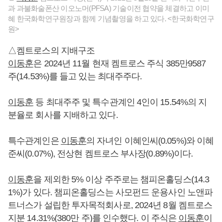
과 과불화술폰산 이오노머(PFSA) 기술이전 협약을 체결하고 이미
혜 한국화학연구원장과 함께 기념촬영을 하고 있다. <한국화학연구
원>
△켐트로스의 지배구조
이동훈
은 2024년 11월 현재 켐트로스 주식 385만9587
주(14.53%)를 들고 있는 최대주주다.
이동훈
등 최대주주 및 특수관계인 4인이 15.54%의 지
분율로 회사를 지배하고 있다.
특수관계인은
이동훈
의 자녀인 이혜인씨(0.05%)와 이혜
준씨(0.07%), 전상현 켐트로스 부사장(0.89%)이다.
이동훈
을 제외한 5% 이상 주주로는 챔피온홀딩스(14.3
1%)가 있다. 챔피온홀딩스는 사모펀드 운용사인 노앤파
트너스가 설립한 투자목적회사로, 2024년 8월 켐트로스
지분 14.31%(380만 주)를 인수했다. 이 주식은
이동훈
이