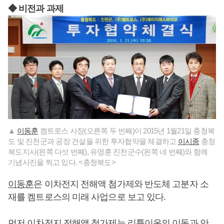
◆ 비전과 과제
▲
이동훈
켐트로스 사장(오른쪽 두 번째)이 2015년 1월21일 충청북
도 및 진천군과 공장 건설을 위한 투자협약을 체결하고
이시종
충청
북도지사(왼쪽 다섯 번째), 유영훈 진천군수(왼쪽 네 번째)와 함께
기념사진을 찍고 있다. <충청북도>
이동훈
은 이차전지 전해액 첨가제와 반도체 고분자 소
재를 켐트로스의 미래 사업으로 보고 있다.
먼저 이차전지 전해액 첨가제는 리튬이온의 이동과 안