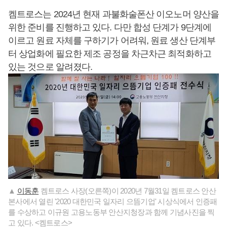
켐트로스는 2024년 현재 과불화술폰산 이오노머 양산을
위한 준비를 진행하고 있다. 다만 합성 단계가 9단계에
이르고 원료 자체를 구하기가 어려워, 원료 생산 단계부
터 상업화에 필요한 제조 공정을 차근차근 최적화하고
있는 것으로 알려졌다.
▲
이동훈
켐트로스 사장(오른쪽)이 2020년 7월31일 켐트로스 안산
본사에서 열린 '2020 대한민국 일자리 으뜸기업' 시상식에서 인증패
를 수상하고 이규원 고용노동부 안산지청장과 함께 기념사진을 찍
고 있다. <켐트로스>