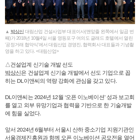
▲
박상신
대림산업 건설사업부 대표이사(맨앞줄 왼쪽에서 일곱 번
째)가 2018년 10월4일 서울 영등포구 여의도 글래드 호텔에서 열린
'공정거래 협약식'에서 대림산업 경영진, 협력회사 대표들과 기념촬
영을 하고 있다. <대림산업>
△건설업계 신기술 개발 선도
박상신
은 건설업계 신기술 개발에서 선도 기업으로 꼽
히는 DL이앤씨의 역량 강화에 관심을 갖고 있다.
DL이앤씨는 2024년 12월 ‘오픈 이노베이션’ 성과 보고회
를 열고 외부 유망기업과 협력을 기반으로 한 기술개발
에 힘을 실었다.
앞서 2024년 6월부터 서울시 산하 중소기업 지원기관인
서울경제진흥원과 함께 오픈 이노베이션 공모전을 열어