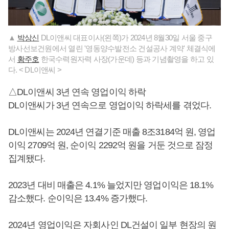
▲
박상신
DL이앤씨 대표이사(왼쪽)가 2024년 8월30일 서울 중구
방사선보건원에서 열린 '영동양수발전소 건설공사 계약' 체결식에
서
황주호
한국수력원자력 사장(가운데) 등과 기념촬영을 하고 있
다. < DL이앤씨 >
△DL이앤씨 3년 연속 영업이익 하락
DL이앤씨가 3년 연속으로 영업이익 하락세를 겪었다.
DL이앤씨는 2024년 연결기준 매출 8조3184억 원, 영업
이익 2709억 원, 순이익 2292억 원을 거둔 것으로 잠정
집계됐다.
2023년 대비 매출은 4.1% 늘었지만 영업이익은 18.1%
감소했다. 순이익은 13.4% 증가했다.
2024년 영업이익은 자회사인 DL건설이 일부 현장의 원