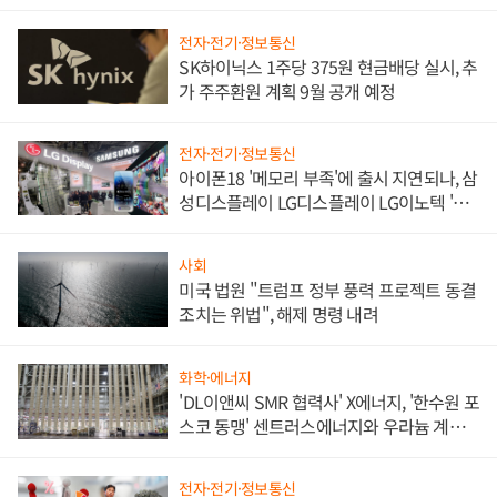
쌍끌이'로 내수 방어
전자·전기·정보통신
SK하이닉스 1주당 375원 현금배당 실시, 추
가 주주환원 계획 9월 공개 예정
전자·전기·정보통신
아이폰18 '메모리 부족'에 출시 지연되나, 삼
성디스플레이 LG디스플레이 LG이노텍 '탈
애플' 수익 다각화 속도
사회
미국 법원 "트럼프 정부 풍력 프로젝트 동결
조치는 위법", 해제 명령 내려
화학·에너지
'DL이앤씨 SMR 협력사' X에너지, '한수원 포
스코 동맹' 센트러스에너지와 우라늄 계약
체결
전자·전기·정보통신