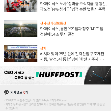
SK하이닉스 노사 '성과급 주식지급' 평행선,
곽노정 'N% 성과급' 법적 논란 벗을지 주목
전자·전기·정보통신
SK하이닉스, 용인 'Y2' 팹과 청주 'M17' 팹
건설에 54조 투자 결정
정치
AI시대 맞아 25년 만에 전력산업 구조개편
시동, '발전5사 통합' 넘어 '한전 지주사' 재편
론도
기사댓글
0
개
200자까지 쓰실 수 있습니다. (현재 0 byte / 최대 400byte)
저작권 등 다른 사람의 권리를 침해하거나 명예를 훼손하는 댓글은 관련 법률에 의해 제재를 받을
수 있습니다.