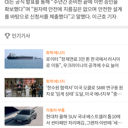
O)는 공식 발표를 통해 “수년간 준비한 끝에 이번 승인을
확보했다”며 “원자력 안전에 지름길은 없으며 안전한 설계
를 바탕으로 신청서를 제출했다”고 말했다. 이근호 기자
인기기사
화학·에너지
로이터 "정제연료 3만 톤 한국에서 러시아
로 이동", 우크라이나의 공격에 수요 늘어
화학·에너지
'한수원 협력사' 미국 오클로 SMR 연구용 원
자로 '임계 상태' 도달, 미국 에너지부 "중요
한 이정표"
자동차·부품
현대차 올해 SUV 국내 베스트셀러 톱10에
서 싼타페만 자리매김, 그랜저·아반떼 '세단