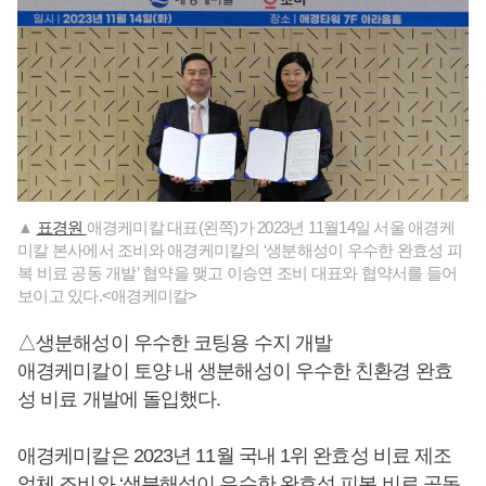
▲
표경원
애경케미칼 대표(왼쪽)가 2023년 11월14일 서울 애경케
미칼 본사에서 조비와 애경케미칼의 ‘생분해성이 우수한 완효성 피
복 비료 공동 개발’ 협약을 맺고 이승연 조비 대표와 협약서를 들어
보이고 있다.<애경케미칼>
△생분해성이 우수한 코팅용 수지 개발
애경케미칼이 토양 내 생분해성이 우수한 친환경 완효
성 비료 개발에 돌입했다.
애경케미칼은 2023년 11월 국내 1위 완효성 비료 제조
업체 조비와 ‘생분해성이 우수한 완효성 피복 비료 공동