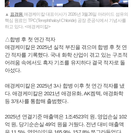
▲
표경원
애경케미칼 대표이사가 2026년 3월26일 아라미드 섬유의
핵심 원료인 TPC(Terephthaloyl Chloride) 공장 준공식에서 기념사를
하고 있다. <애경케미칼>
△합병 후 첫 연간 적자
애경케미칼은 2025년 실적 부진을 겪으며 합병 후 첫 연
간 적자를 기록했다. 국내 화학 산업이 겪고 있는 구조적
어려움 속에서도 흑자 기조를 유지하다 결국 적자로 돌
아섰다.
애경케미칼은 2025년 3사 합병 이후 첫 연간 적자를 냈
다. 애경케미칼은 2021년 애경유화, AK켐텍, 애경화학
등 3개사를 통합해 출범했다.
2025년 연결기준 매출액은 1조4523억 원, 영업손실 102
억 원, 당기순손실 49억 원을 거뒀다. 전년 대비 매출액
은 11.5%, 영업이익은 165.9%, 157.8% 쪼그라들었다.