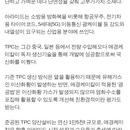
단하고 가벼운 데다 난연성을 갖춰 고부가가치 소재다.
아라미드는 소방용 방화복을 비롯해 항공우주, 전기차
용 타이어코드, 5세대(5G) 이동통신 광케이블 등 강도와
내열성이 요구되는 산업용 분야에 쓰인다.
TPC는 그간 중국, 일본 등에서 전량 수입해오다 애경케
미칼이 독자 생산기술을 통해 개발에 성공함으로써 국
산화를 이뤘다.
기존 TPC 생산 방식은 열을 활용하기 때문에 유해가스
인 이산화황이 발생하는 반면, 애경케미칼이 적용한 ‘광
공법’은 이산화황 가스가 발생되지 않으며 염화수소를
포집해 활용할 수 있도록 개선해 친환경적이란 평가도
받는다.
준공된 TPC 양산설비는 연산 1만5천t 규모로, 애경케미
칼은 향후 아라미드 시장 성장과 수요증가 추세에 따라