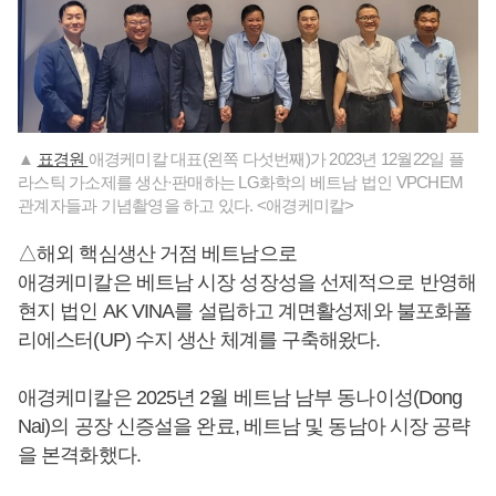
▲
표경원
애경케미칼 대표(왼쪽 다섯번째)가 2023년 12월22일 플
라스틱 가소제를 생산·판매하는 LG화학의 베트남 법인 VPCHEM
관계자들과 기념촬영을 하고 있다. <애경케미칼>
△해외 핵심생산 거점 베트남으로
애경케미칼은 베트남 시장 성장성을 선제적으로 반영해
현지 법인 AK VINA를 설립하고 계면활성제와 불포화폴
리에스터(UP) 수지 생산 체계를 구축해왔다.
애경케미칼은 2025년 2월 베트남 남부 동나이성(Dong
Nai)의 공장 신증설을 완료, 베트남 및 동남아 시장 공략
을 본격화했다.