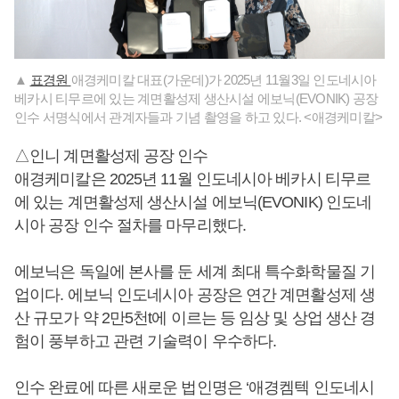
▲
표경원
애경케미칼 대표(가운데)가 2025년 11월3일 인도네시아
베카시 티무르에 있는 계면활성제 생산시설 에보닉(EVONIK) 공장
인수 서명식에서 관계자들과 기념 촬영을 하고 있다. <애경케미칼>
△인니 계면활성제 공장 인수
애경케미칼은 2025년 11월 인도네시아 베카시 티무르
에 있는 계면활성제 생산시설 에보닉(EVONIK) 인도네
시아 공장 인수 절차를 마무리했다.
에보닉은 독일에 본사를 둔 세계 최대 특수화학물질 기
업이다. 에보닉 인도네시아 공장은 연간 계면활성제 생
산 규모가 약 2만5천t에 이르는 등 임상 및 상업 생산 경
험이 풍부하고 관련 기술력이 우수하다.
인수 완료에 따른 새로운 법인명은 ‘애경켐텍 인도네시