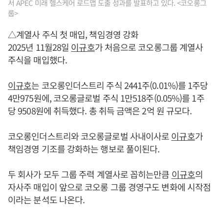
서 APEC 미래 헬스케어 로드맵 도출 성과를 발표하고 있다. <코오롱그
룹>
△계열사 주식 첫 매입, 책임경영 강화
2025년 11월28일
이규호
가 처음으로 코오롱그룹 계열사
주식을 매입했다.
이규호
는 코오롱인더스트리 주식 2441주(0.01%)를 1주당
4만975원에, 코오롱글로벌 주식 1만518주(0.05%)를 1주
당 9508원에 취득했다. 총 취득 금액은 2억 원 규모다.
코오롱인더스트리와 코오롱글로벌 사내이사로
이규호
가
책임경영 기조를 강화하는 행보로 풀이된다.
두 회사가 모두 그룹 주력 계열사로 꼽히는만큼
이규호
의
자사주 매입이 앞으로 코오롱 그룹 경영구도 변화에 시작점
이라는 분석도 나온다.