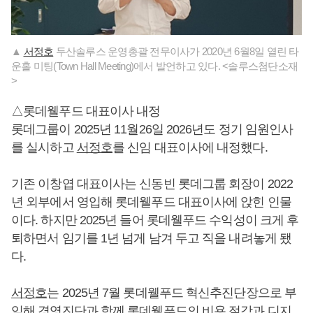
▲
서정호
두산솔루스 운영총괄 전무이사가 2020년 6월8일 열린 타
운홀 미팅(Town Hall Meeting)에서 발언하고 있다. <솔루스첨단소재
>
△롯데웰푸드 대표이사 내정
롯데그룹이 2025년 11월26일 2026년도 정기 임원인사
를 실시하고
서정호
를 신임 대표이사에 내정했다.
기존 이창엽 대표이사는 신동빈 롯데그룹 회장이 2022
년 외부에서 영입해 롯데웰푸드 대표이사에 앉힌 인물
이다. 하지만 2025년 들어 롯데웰푸드 수익성이 크게 후
퇴하면서 임기를 1년 넘게 남겨 두고 직을 내려놓게 됐
다.
서정호
는 2025년 7월 롯데웰푸드 혁신추진단장으로 부
임해 경영진단과 함께 롯데웰푸드의 비용 절감과 디지