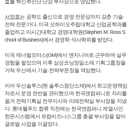
호
를 혁신추진단 단장 부사장으로 영입했다.
서정호
는 공학도 출신으로 경영 전문성까지 갖춘 기술·
전략 전문가다. 미국 오하이오주립대학교 산업공학과를
졸업하고 미시간대학교 경영대학원(Stephen M. Ross S
chool of Business)에서 경영학 석사학위를 받았다.
미국 제너럴모터스(GM)에서 엔지니어로 근무하며 실무
경험을 쌓았으며 이후 삼성코닝정밀소재 기획그룹장을
거쳐 두산에서 기술·전략부문장을 역임했다.
이어 두산솔루스(현 솔루스첨단소재)에서 최고운영책임
자로서 운영 전반을 관리했으며 한국앤컴퍼니로 자리를
옮겨 전략기획실 전무이사와 미래전략실 부사장을 지냈
다. 롯데웰푸드 합류 직전에는 한국앤컴퍼니 계열사인
한온시스템에서 유럽비즈니스그룹 총괄 부사장을 맡아
글로벌 사업을 이끌었다.