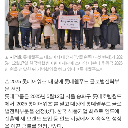
▲
서정호
롯데웰푸드 대표이사 내정자(앞줄 왼쪽 다섯 번째)가 202
5년 12월17일 한국백혈병어린이재단에 소아암 어린이 후원금 2025
만 원을 전달한 뒤 기념촬영을 하고 있다. <롯데웰푸드>
△‘2025 롯데어워즈’ 대상에 롯데웰푸드 글로벌전략부
문 선정
롯데그룹은 2025년 5월12일 서울 송파구 롯데호텔월드
에서 ‘2025 롯데어워즈’를 열고 대상에 롯데웰푸드 글로
벌전략부문을 선정했다. 한국 식품기업 최초로 인도에
진출해 새 브랜드 도입 등 인도 시장에서 지속적인 성장
을 이끈 공로를 인정받았다.