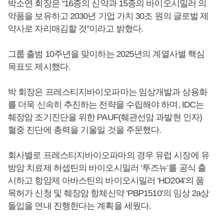
박소연 회장은 “16종의 신약과 15종의 바이오시밀러 의
약품을 보유하고 2030년 기업 가치 30조 원의 글로벌 제
약사로 자리매김할 것”이라고 밝혔다.
그룹 출범 10주년을 맞이하는 2025년의 계열사별 핵심
목표도 제시했다.
박 회장은 프레스티지바이오파마는 임상개발과 상용화
를 더욱 신속히 추진하는 전략을 수립해야 하며, IDC는
췌장암 조기진단을 위한 PAUF(췌관선암 과발현 인자)
혈중 진단에 총력을 기울일 것을 주문했다.
회사별로 프레스티지바이오파마의 경우 유럽 시장에 유
방암 치료제 허셉틴의 바이오시밀러 ‘투즈뉴’를 공식 출
시하고 항암제 아바스틴의 바이오시밀러 ‘HD204’의 품
목허가 신청 및 췌장암 항체신약 ‘PBP1510’의 임상 2a상
돌입을 연내 진행한다는 계획을 세웠다.