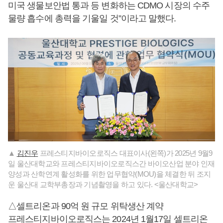
미국 생물보안법 통과 등 변화하는 CDMO 시장의 수주
물량 흡수에 총력을 기울일 것”이라고 말했다.
▲
김진우
프레스티지바이오로직스 대표이사(왼쪽)가 2025년 9월9
일 울산대학교와 프레스티지바이오로직스간 바이오산업 분야 인재
양성과 산학연계 활성화를 위한 업무협약(MOU)을 체결한 뒤 조지
운 울산대 교학부총장과 기념촬영을 하고 있다. <울산대학교>
△셀트리온과 90억 원 규모 위탁생산 계약
프레스티지바이오로직스는 2024년 1월17일 셀트리온