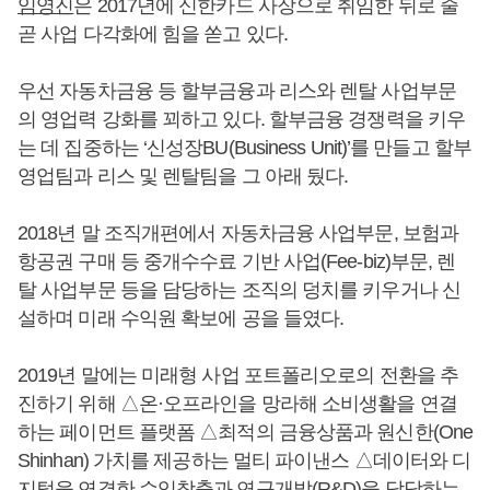
임영진
은 2017년에 신한카드 사장으로 취임한 뒤로 줄
곧 사업 다각화에 힘을 쏟고 있다.
우선 자동차금융 등 할부금융과 리스와 렌탈 사업부문
의 영업력 강화를 꾀하고 있다. 할부금융 경쟁력을 키우
는 데 집중하는 ‘신성장BU(Business Unit)’를 만들고 할부
영업팀과 리스 및 렌탈팀을 그 아래 뒀다.
2018년 말 조직개편에서 자동차금융 사업부문, 보험과
항공권 구매 등 중개수수료 기반 사업(Fee-biz)부문, 렌
탈 사업부문 등을 담당하는 조직의 덩치를 키우거나 신
설하며 미래 수익원 확보에 공을 들였다.
2019년 말에는 미래형 사업 포트폴리오로의 전환을 추
진하기 위해 △온·오프라인을 망라해 소비생활을 연결
하는 페이먼트 플랫폼 △최적의 금융상품과 원신한(One
Shinhan) 가치를 제공하는 멀티 파이낸스 △데이터와 디
지털을 연결한 수익창출과 연구개발(R&D)을 담당하는