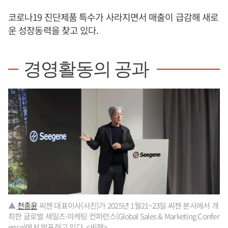
코로나19 진단제품 특수가 사라지면서 매출이 급감해 새로
운 성장동력을 찾고 있다.
경영활동의 공과
▲
천종윤
씨젠 대표이사(사진)가 2025년 1월21~23일 씨젠 본사에서 개
최한 글로벌 세일즈∙마케팅 컨퍼런스(Global Sales & Marketing Confer
ence)에서 발표하고 있다. <씨젠>