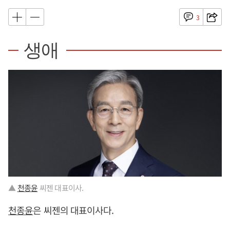
3
생애
▲
천종윤
씨젠 대표이사.
천종윤
은 씨젠의 대표이사다.