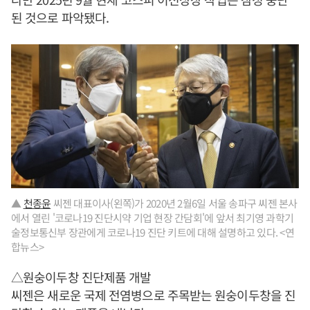
된 것으로 파악됐다.
▲
천종윤
씨젠 대표이사(왼쪽)가 2020년 2월6일 서울 송파구 씨젠 본사
에서 열린 '코로나19 진단시약 기업 현장 간담회'에 앞서 최기영 과학기
술정보통신부 장관에게 코로나19 진단 키트에 대해 설명하고 있다. <연
합뉴스>
△원숭이두창 진단제품 개발
씨젠은 새로운 국제 전염병으로 주목받는 원숭이두창을 진