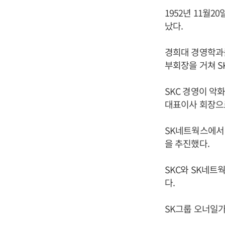
1952년 11월
났다.
경희대 경영학과를
부회장을 거쳐 S
SKC 경영이 악
대표이사 회장으
SK네트웍스에서
을 추진했다.
SKC와 SK네트
다.
SK그룹 오너일가