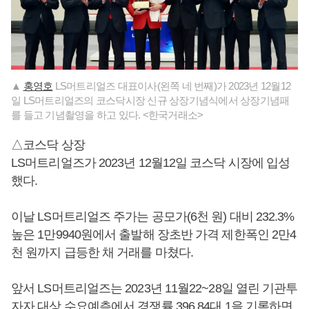
▲
홍영호
LS머트리얼즈 대표이사(왼쪽 네 번째)가 2023년 12월12
일 LS머트리얼즈의 코스닥시장 신규 상장기념식에서 상장기념패
를 들고 기념촬영을 하고 있다. <한국거래소>
△코스닥 상장
LS머트리얼즈가 2023년 12월12일 코스닥 시장에 입성
했다.
이날 LS머트리얼즈 주가는 공모가(6천 원) 대비 232.3%
높은 1만9940원에서 출발해 장초반 가격 제한폭인 2만4
천 원까지 급등한 채 거래를 마쳤다.
앞서 LS머트리얼즈는 2023년 11월22~28일 열린 기관투
자자 대상 수요예측에서 경쟁률 396.84대 1을 기록하면