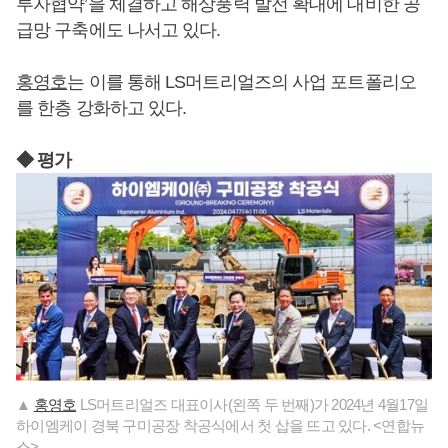
투자협약’을 체결하고 해상풍력 발전 확대에 대비한 공
급망 구축에도 나서고 있다.
홍영호
는 이를 통해 LS머트리얼즈의 사업 포트폴리오
를 한층 강화하고 있다.
◆ 평가
▲
홍영호
LS머트리얼즈 대표이사(왼쪽 두 번째)가 2024년 4월17일
하이엠케이 경북 구미공장 착공식에서 첫 삽을 뜨고 있다. <연합뉴
스>